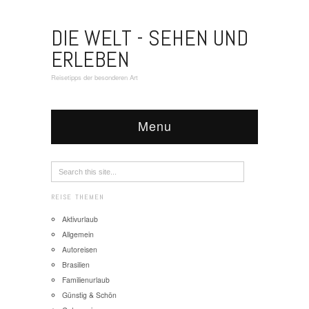
DIE WELT - SEHEN UND
ERLEBEN
Reisetipps der besonderen Art
Menu
REISE THEMEN
Aktivurlaub
Allgemein
Autoreisen
Brasilien
Familienurlaub
Günstig & Schön