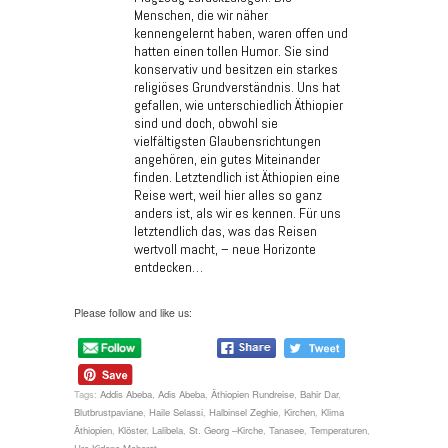
Menschen, die wir näher
kennengelernt haben, waren offen und
hatten einen tollen Humor. Sie sind
konservativ und besitzen ein starkes
religiöses Grundverständnis. Uns hat
gefallen, wie unterschiedlich Äthiopier
sind und doch, obwohl sie
vielfältigsten Glaubensrichtungen
angehören, ein gutes Miteinander
finden. Letztendlich ist Äthiopien eine
Reise wert, weil hier alles so ganz
anders ist, als wir es kennen. Für uns
letztendlich das, was das Reisen
wertvoll macht, – neue Horizonte
entdecken…
Please follow and like us:
Tags:
Addis Abeba
,
Adis Abeba
,
Äthiopien Rundreise
,
Bahir Dar
,
Blutbrustpaviane
,
Haile Selassi
,
Halbinsel Zeghie
,
Kirchen
,
Klima
Äthiopien
,
Klöster
,
Lalibela
,
St. Georg –Kirche
,
Tanasee
,
Temperaturen
,
Ura Kidane Meheret