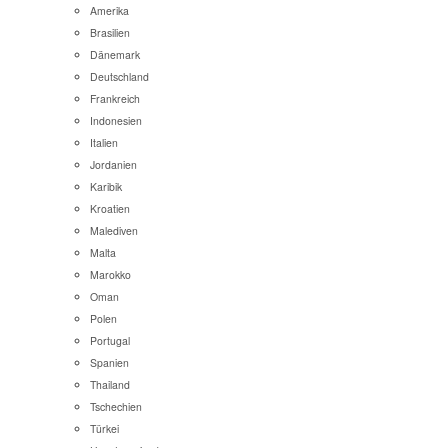
Amerika
Brasilien
Dänemark
Deutschland
Frankreich
Indonesien
Italien
Jordanien
Karibik
Kroatien
Malediven
Malta
Marokko
Oman
Polen
Portugal
Spanien
Thailand
Tschechien
Türkei