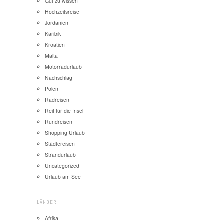
Gut zu wissen
Hochzeitsreise
Jordanien
Karibik
Kroatien
Malta
Motorradurlaub
Nachschlag
Polen
Radreisen
Reif für die Insel
Rundreisen
Shopping Urlaub
Städtereisen
Strandurlaub
Uncategorized
Urlaub am See
LÄNDER
Afrika