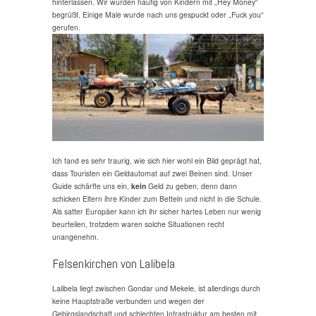
hinterlassen. Wir wurden häufig von Kindern mit „Hey Money“
begrüßt. Einige Male wurde nach uns gespuckt oder „Fuck you“
gerufen.
Ich fand es sehr traurig, wie sich hier wohl ein Bild geprägt hat,
dass Touristen ein Geldautomat auf zwei Beinen sind. Unser
Guide schärfte uns ein,
kein
Geld zu geben, denn dann
schicken Eltern ihre Kinder zum Betteln und nicht in die Schule.
Als satter Europäer kann ich ihr sicher hartes Leben nur wenig
beurteilen, trotzdem waren solche Situationen recht
unangenehm.
Felsenkirchen von Lalibela
Lalibela liegt zwischen Gondar und Mekele, ist allerdings durch
keine Hauptstraße verbunden und wegen der
Gebirgslandschaft und schlechten Infrastruktur am besten mit