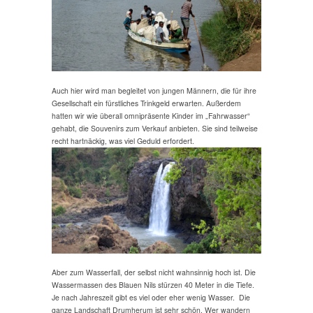
Auch hier wird man begleitet von jungen Männern, die für ihre
Gesellschaft ein fürstliches Trinkgeld erwarten. Außerdem
hatten wir wie überall omnipräsente Kinder im „Fahrwasser“
gehabt, die Souvenirs zum Verkauf anbieten. Sie sind teilweise
recht hartnäckig, was viel Geduld erfordert.
Aber zum Wasserfall, der selbst nicht wahnsinnig hoch ist. Die
Wassermassen des Blauen Nils stürzen 40 Meter in die Tiefe.
Je nach Jahreszeit gibt es viel oder eher wenig Wasser. Die
ganze Landschaft Drumherum ist sehr schön. Wer wandern