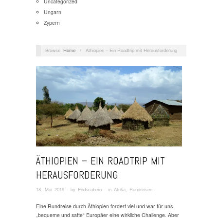
Uncategorized
Ungarn
Zypern
Browse:
Home
/
Äthiopien – Ein Roadtrip mit Herausforderung
ÄTHIOPIEN – EIN ROADTRIP MIT
HERAUSFORDERUNG
18. Mai 2019
· by
Eddscabero
· in
Afrika
,
Rundreisen
Eine Rundreise durch Äthiopien fordert viel und war für uns
„bequeme und satte“ Europäer eine wirkliche Challenge. Aber