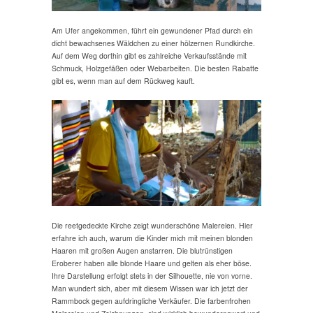
Am Ufer angekommen, führt ein gewundener Pfad durch ein
dicht bewachsenes Wäldchen zu einer hölzernen Rundkirche.
Auf dem Weg dorthin gibt es zahlreiche Verkaufsstände mit
Schmuck, Holzgefäßen oder Webarbeiten. Die besten Rabatte
gibt es, wenn man auf dem Rückweg kauft.
Die reetgedeckte Kirche zeigt wunderschöne Malereien. Hier
erfahre ich auch, warum die Kinder mich mit meinen blonden
Haaren mit großen Augen anstarren. Die blutrünstigen
Eroberer haben alle blonde Haare und gelten als eher böse.
Ihre Darstellung erfolgt stets in der Silhouette, nie von vorne.
Man wundert sich, aber mit diesem Wissen war ich jetzt der
Rammbock gegen aufdringliche Verkäufer. Die farbenfrohen