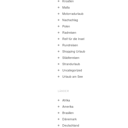
Kroatien
Malta
Motorradurlaub
Nachschlag
Polen
Radreisen
Reif für die Insel
Rundreisen
Shopping Urlaub
Städtereisen
Strandurlaub
Uncategorized
Urlaub am See
LÄNDER
Afrika
Amerika
Brasilien
Dänemark
Deutschland