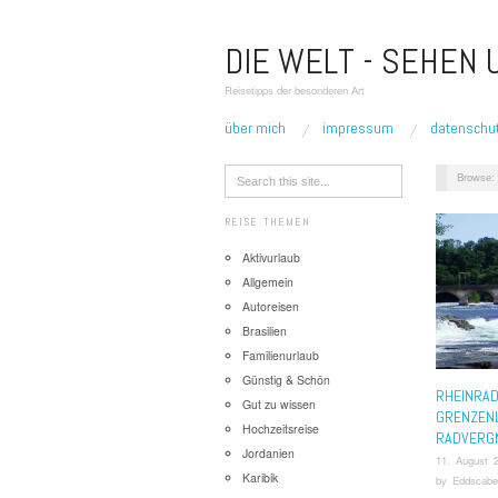
DIE WELT - SEHEN
Reisetipps der besonderen Art
über mich
impressum
datenschu
Browse:
REISE THEMEN
Aktivurlaub
Allgemein
Autoreisen
Brasilien
Familienurlaub
Günstig & Schön
RHEINRA
Gut zu wissen
GRENZEN
Hochzeitsreise
RADVERG
Jordanien
11. August 
Karibik
by
Eddscabe