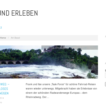
 UND ERLEBEN
tz
Home
/
Art Basel
Aktivurlaub
,
Deutschland
,
Familienurlaub
,
Radreisen
DWEG –
Frank und Ilse unsere „Task-Force“ für schöne Fahrrad-Reisen
LOSES
waren wieder unterwegs. Mitgebracht haben sie Erlebnisse von
einem der schönsten Radwanderwege Europas – dem
NÜGEN
Rheinradweg. Der…
2014
ro