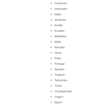
Frankreich
Indonesien
Italien
Jordanien
Karibik
Kroatien
Malediven
Malta
Marokko
Oman
Polen
Portugal
Spanien
Thailand
Tschechien
Türkei
Uncategorized
Ungarn
Zypern