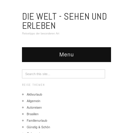
DIE WELT - SEHEN UND
ERLEBEN
Reisetipps der besonderen Art
Menu
REISE THEMEN
Aktivurlaub
Allgemein
Autoreisen
Brasilien
Familienurlaub
Günstig & Schön