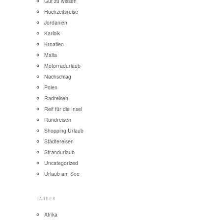
Gut zu wissen
Hochzeitsreise
Jordanien
Karibik
Kroatien
Malta
Motorradurlaub
Nachschlag
Polen
Radreisen
Reif für die Insel
Rundreisen
Shopping Urlaub
Städtereisen
Strandurlaub
Uncategorized
Urlaub am See
LÄNDER
Afrika