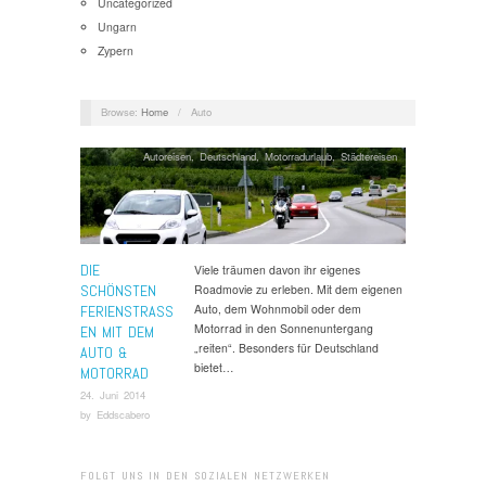
Uncategorized
Ungarn
Zypern
Browse:
Home
/
Auto
Autoreisen
,
Deutschland
,
Motorradurlaub
,
Städtereisen
DIE
Viele träumen davon ihr eigenes
SCHÖNSTEN
Roadmovie zu erleben. Mit dem eigenen
Auto, dem Wohnmobil oder dem
FERIENSTRASSE
Motorrad in den Sonnenuntergang
N MIT DEM A
„reiten“. Besonders für Deutschland
UTO & M
bietet…
OTORRAD
24. Juni 2014
by
Eddscabero
FOLGT UNS IN DEN SOZIALEN NETZWERKEN