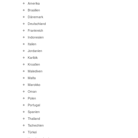
Amerika
Brasilien
Dänemark
Deutschland
Frankreich
Indonesien
Italien
Jordanien
Karibik
Kroatien
Malediven
Malta
Marokko
Oman
Polen
Portugal
Spanien
Thailand
Tschechien
Türkei