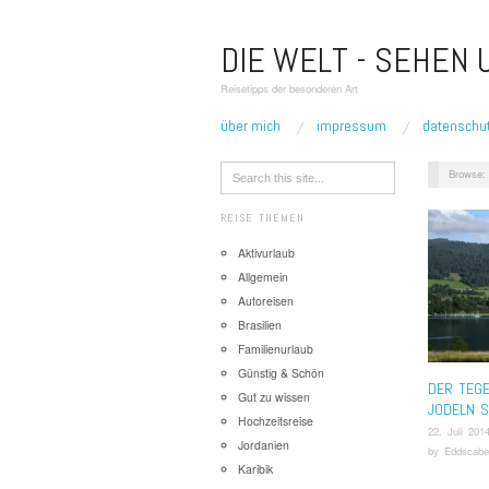
DIE WELT - SEHEN
Reisetipps der besonderen Art
über mich
impressum
datenschu
Browse:
REISE THEMEN
Aktivurlaub
Allgemein
Autoreisen
Brasilien
Familienurlaub
Günstig & Schön
DER TEG
Gut zu wissen
JODELN S
Hochzeitsreise
22. Juli 201
Jordanien
by
Eddscabe
Karibik