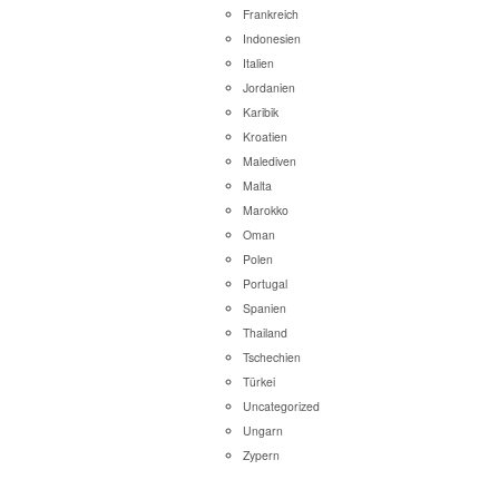
Frankreich
Indonesien
Italien
Jordanien
Karibik
Kroatien
Malediven
Malta
Marokko
Oman
Polen
Portugal
Spanien
Thailand
Tschechien
Türkei
Uncategorized
Ungarn
Zypern