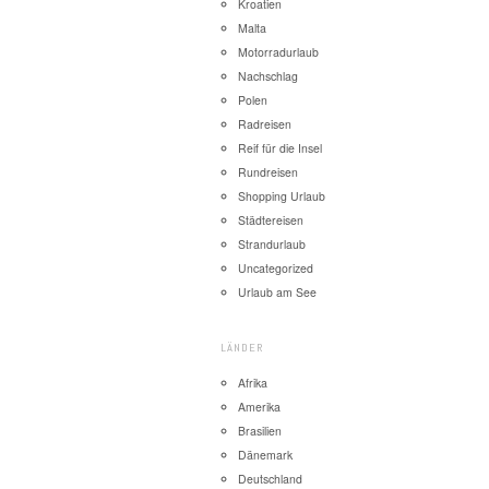
Kroatien
Malta
Motorradurlaub
Nachschlag
Polen
Radreisen
Reif für die Insel
Rundreisen
Shopping Urlaub
Städtereisen
Strandurlaub
Uncategorized
Urlaub am See
LÄNDER
Afrika
Amerika
Brasilien
Dänemark
Deutschland