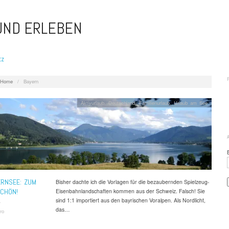
 UND ERLEBEN
tz
Home
/
Bayern
Aktivurlaub
,
Deutschland
,
Familienurlaub
,
Urlaub am See
ERNSEE: ZUM
Bisher dachte ich die Vorlagen für die bezaubernden Spielzeug-
CHÖN!
Eisenbahnlandschaften kommen aus der Schweiz. Falsch! Sie
sind 1:1 importiert aus den bayrischen Voralpen. Als Nordlicht,
4
das…
ro