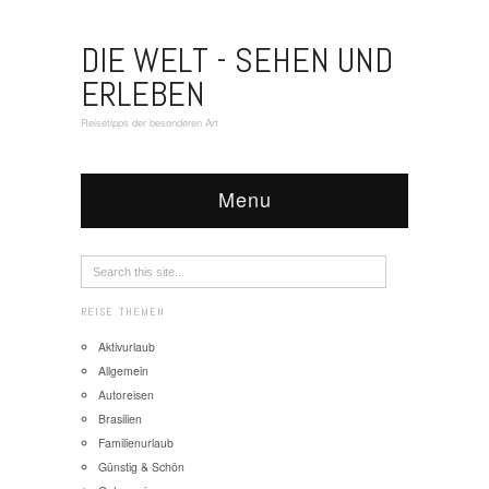
DIE WELT - SEHEN UND
ERLEBEN
Reisetipps der besonderen Art
Menu
REISE THEMEN
Aktivurlaub
Allgemein
Autoreisen
Brasilien
Familienurlaub
Günstig & Schön