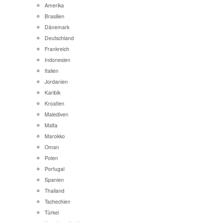
Amerika
Brasilien
Dänemark
Deutschland
Frankreich
Indonesien
Italien
Jordanien
Karibik
Kroatien
Malediven
Malta
Marokko
Oman
Polen
Portugal
Spanien
Thailand
Tschechien
Türkei