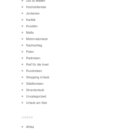
Gut zu wissen
Hochzeitsreise
Jordanien
Karibik
Kroatien
Malta
Motorradurlaub
Nachschlag
Polen
Radreisen
Reif für die Insel
Rundreisen
Shopping Urlaub
Städtereisen
Strandurlaub
Uncategorized
Urlaub am See
LÄNDER
Afrika