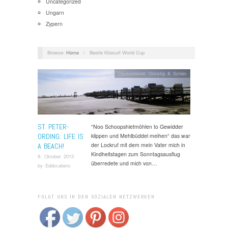
Uncategorized
Ungarn
Zypern
Browse:
Home
/
Beetle Kitesurf World Cup
Deutschland
,
Günstig & Schön
ST. PETER-
“Noo Schoopshietmöhlen to Gewidder
ORDING: LIFE IS
klippen und Mehlbüddel meihen“ das war
der Lockruf mit dem mein Vater mich in
A BEACH!
Kindheitstagen zum Sonntagsausflug
8. Oktober 2013
überredete und mich von…
by
Eddscabero
FOLGT UNS IN DEN SOZIALEN NETZWERKEN