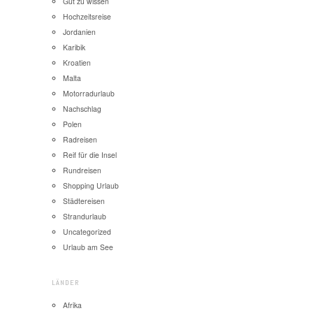
Gut zu wissen
Hochzeitsreise
Jordanien
Karibik
Kroatien
Malta
Motorradurlaub
Nachschlag
Polen
Radreisen
Reif für die Insel
Rundreisen
Shopping Urlaub
Städtereisen
Strandurlaub
Uncategorized
Urlaub am See
LÄNDER
Afrika