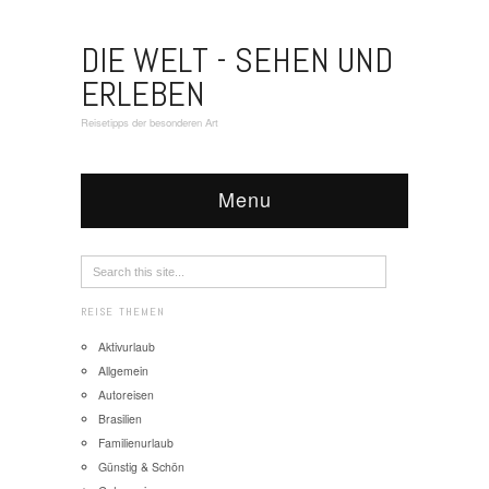
DIE WELT - SEHEN UND
ERLEBEN
Reisetipps der besonderen Art
Menu
REISE THEMEN
Aktivurlaub
Allgemein
Autoreisen
Brasilien
Familienurlaub
Günstig & Schön