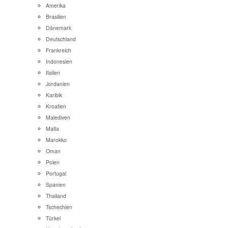
Amerika
Brasilien
Dänemark
Deutschland
Frankreich
Indonesien
Italien
Jordanien
Karibik
Kroatien
Malediven
Malta
Marokko
Oman
Polen
Portugal
Spanien
Thailand
Tschechien
Türkei