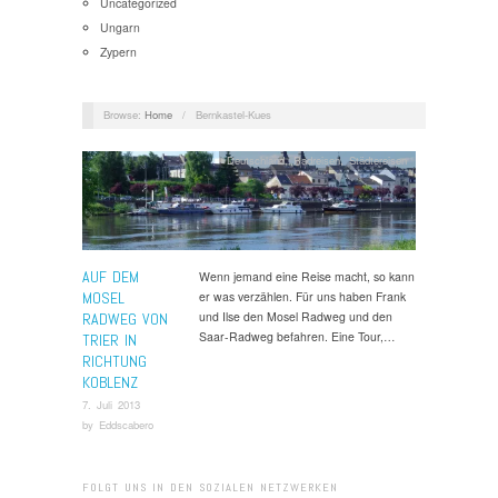
Uncategorized
Ungarn
Zypern
Browse:
Home
/
Bernkastel-Kues
Deutschland
,
Radreisen
,
Städtereisen
AUF DEM
Wenn jemand eine Reise macht, so kann
MOSEL
er was verzählen. Für uns haben Frank
und Ilse den Mosel Radweg und den
RADWEG VON
Saar-Radweg befahren. Eine Tour,…
TRIER IN
RICHTUNG
KOBLENZ
7. Juli 2013
by
Eddscabero
FOLGT UNS IN DEN SOZIALEN NETZWERKEN