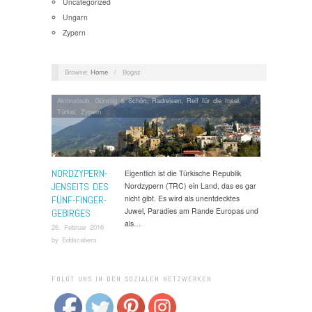
Uncategorized
Ungarn
Zypern
Browse:
Home
/
Bogaz
Aktivurlaub
,
Günstig & Schön
,
Radreisen
,
Reif für die Insel
,
Türkei
,
Zypern
NORDZYPERN-
Eigentlich ist die Türkische Republik
JENSEITS DES
Nordzypern (TRC) ein Land, das es gar
nicht gibt. Es wird als unentdecktes
FÜNF-FINGER-
Juwel, Paradies am Rande Europas und
GEBIRGES
als…
26. Februar 2016
by
Eddscabero
FOLGT UNS IN DEN SOZIALEN NETZWERKEN