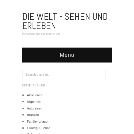
DIE WELT - SEHEN UND
ERLEBEN
Reisetipps der besonderen Art
Menu
REISE THEMEN
Aktivurlaub
Allgemein
Autoreisen
Brasilien
Familienurlaub
Günstig & Schön