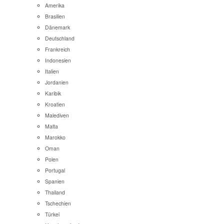
Amerika
Brasilien
Dänemark
Deutschland
Frankreich
Indonesien
Italien
Jordanien
Karibik
Kroatien
Malediven
Malta
Marokko
Oman
Polen
Portugal
Spanien
Thailand
Tschechien
Türkei