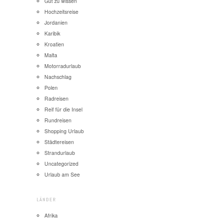
Gut zu wissen
Hochzeitsreise
Jordanien
Karibik
Kroatien
Malta
Motorradurlaub
Nachschlag
Polen
Radreisen
Reif für die Insel
Rundreisen
Shopping Urlaub
Städtereisen
Strandurlaub
Uncategorized
Urlaub am See
LÄNDER
Afrika