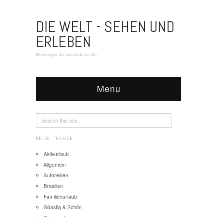
DIE WELT - SEHEN UND
ERLEBEN
Reisetipps der besonderen Art
Menu
REISE THEMEN
Aktivurlaub
Allgemein
Autoreisen
Brasilien
Familienurlaub
Günstig & Schön