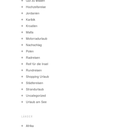
Gut zu wissen
Hochzeitsreise
Jordanien
Karibik
Kroatien
Malta
Motorradurlaub
Nachschlag
Polen
Radreisen
Reif für die Insel
Rundreisen
Shopping Urlaub
Städtereisen
Strandurlaub
Uncategorized
Urlaub am See
LÄNDER
Afrika