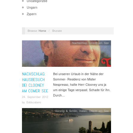
Uncategorized
Ungarn
Zypern
Browse:
Home
/
Brunate
Nachschlag
,
Urlaub am See
NACHSCHLAG:
Bei unseren Urlaub in der Nähe der
HAUSBESUCH
Sommer- Residenz von Mister
Nespresso, hatte Herr Clooney uns ja
BEI CLOONEY
um einige Tage verpasst. Schade für ihn.
AM COMER SEE
Durch…
24. September 2012
by
Eddscabero
Günstig & Schön
,
Italien
,
Urlaub am See