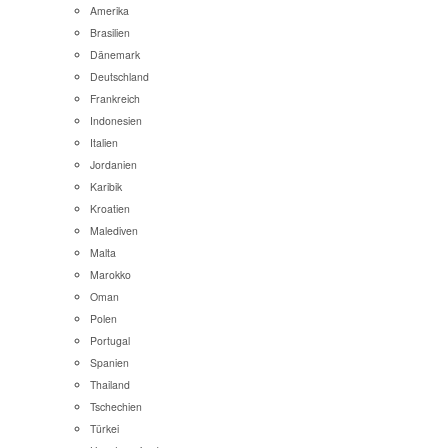
Amerika
Brasilien
Dänemark
Deutschland
Frankreich
Indonesien
Italien
Jordanien
Karibik
Kroatien
Malediven
Malta
Marokko
Oman
Polen
Portugal
Spanien
Thailand
Tschechien
Türkei