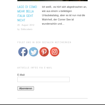
LAGO DI COMO:
Ich weiß, -es hört sich abgedroschen an,
MEHR BELLA
wie aus einem x-beliebigen
Urlaubskatalog, aber es ist nun mal die
ITALIA GEHT
Wahrheit, der Comer See ist
NICHT
wunderschön und…
20. August 2012
by
Eddscabero
FOLGT UNS IN DEN SOZIALEN NETZWERKEN
AKTUELLE INFOS VIA E-MAIL
E-Mail: