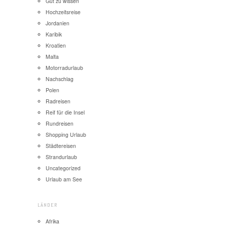
Gut zu wissen
Hochzeitsreise
Jordanien
Karibik
Kroatien
Malta
Motorradurlaub
Nachschlag
Polen
Radreisen
Reif für die Insel
Rundreisen
Shopping Urlaub
Städtereisen
Strandurlaub
Uncategorized
Urlaub am See
LÄNDER
Afrika