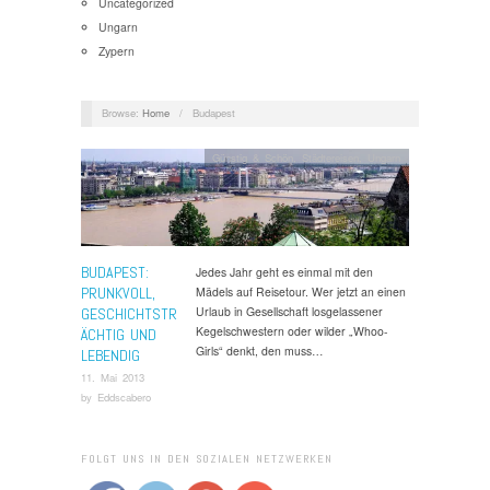
Uncategorized
Ungarn
Zypern
Browse:
Home
/
Budapest
Günstig & Schön
,
Städtereisen
,
Ungarn
BUDAPEST:
Jedes Jahr geht es einmal mit den
PRUNKVOLL,
Mädels auf Reisetour. Wer jetzt an einen
Urlaub in Gesellschaft losgelassener
GESCHICHTSTR
Kegelschwestern oder wilder „Whoo-
ÄCHTIG UND
Girls“ denkt, den muss…
LEBENDIG
11. Mai 2013
by
Eddscabero
FOLGT UNS IN DEN SOZIALEN NETZWERKEN