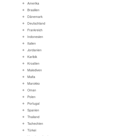
Amerika
Brasilien
Dänemark
Deutschland
Frankreich
Indonesien
Italien
Jordanien
Karibik
Kroatien
Malediven
Malta
Marokko
Oman
Polen
Portugal
Spanien
Thailand
Tschechien
Türkei