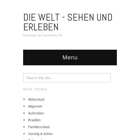
DIE WELT - SEHEN UND
ERLEBEN
Reisetipps der besonderen Art
Menu
REISE THEMEN
Aktivurlaub
Allgemein
Autoreisen
Brasilien
Familienurlaub
Günstig & Schön