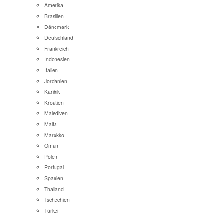
Amerika
Brasilien
Dänemark
Deutschland
Frankreich
Indonesien
Italien
Jordanien
Karibik
Kroatien
Malediven
Malta
Marokko
Oman
Polen
Portugal
Spanien
Thailand
Tschechien
Türkei