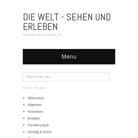
DIE WELT - SEHEN UND
ERLEBEN
Reisetipps der besonderen Art
Menu
REISE THEMEN
Aktivurlaub
Allgemein
Autoreisen
Brasilien
Familienurlaub
Günstig & Schön