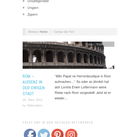
Uncategorized
Ungarn
Zypern
Browse:
Home
/
Campo dei Fiori
Italien
,
Städtereisen
ROM –
“Mitn Papst ne Herrenboutique in Rom
AUDIENZ IN
aufmachen…“ So oder so ähnlich hat
sich Loriots Erwin Lottermann seine
DER EWIGEN
Reise nach Rom vorgestellt. Jetzt ist er
STADT
wieder…
25. März 2013
by
Eddscabero
FOLGT UNS IN DEN SOZIALEN NETZWERKEN