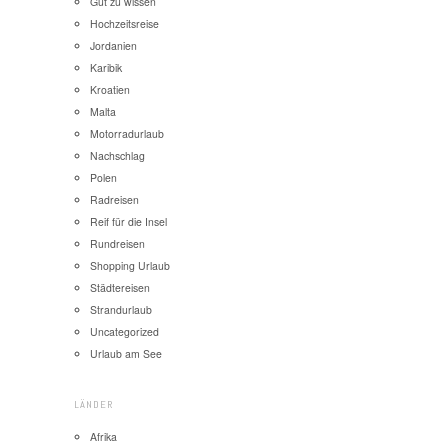
Gut zu wissen
Hochzeitsreise
Jordanien
Karibik
Kroatien
Malta
Motorradurlaub
Nachschlag
Polen
Radreisen
Reif für die Insel
Rundreisen
Shopping Urlaub
Städtereisen
Strandurlaub
Uncategorized
Urlaub am See
LÄNDER
Afrika