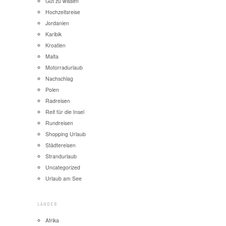
Gut zu wissen
Hochzeitsreise
Jordanien
Karibik
Kroatien
Malta
Motorradurlaub
Nachschlag
Polen
Radreisen
Reif für die Insel
Rundreisen
Shopping Urlaub
Städtereisen
Strandurlaub
Uncategorized
Urlaub am See
LÄNDER
Afrika