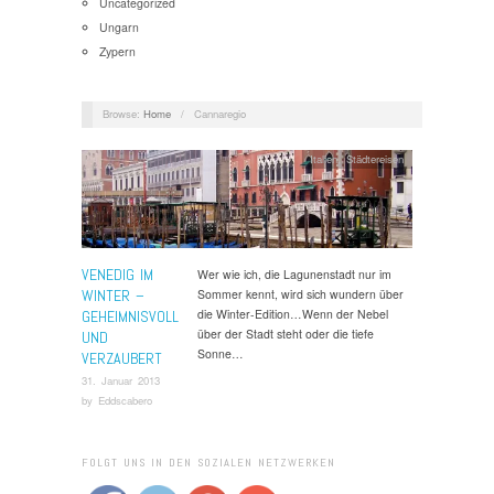
Uncategorized
Ungarn
Zypern
Browse:
Home
/
Cannaregio
Italien
,
Städtereisen
VENEDIG IM
Wer wie ich, die Lagunenstadt nur im
WINTER –
Sommer kennt, wird sich wundern über
die Winter-Edition…Wenn der Nebel
GEHEIMNISVOLL
über der Stadt steht oder die tiefe
UND
Sonne…
VERZAUBERT
31. Januar 2013
by
Eddscabero
FOLGT UNS IN DEN SOZIALEN NETZWERKEN