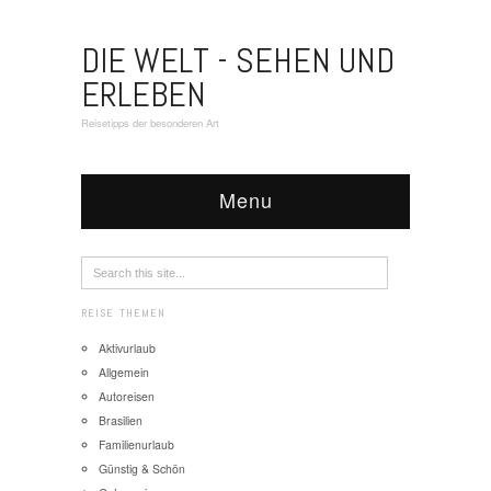
DIE WELT - SEHEN UND
ERLEBEN
Reisetipps der besonderen Art
Menu
REISE THEMEN
Aktivurlaub
Allgemein
Autoreisen
Brasilien
Familienurlaub
Günstig & Schön