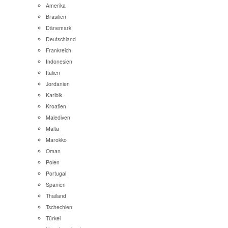
Amerika
Brasilien
Dänemark
Deutschland
Frankreich
Indonesien
Italien
Jordanien
Karibik
Kroatien
Malediven
Malta
Marokko
Oman
Polen
Portugal
Spanien
Thailand
Tschechien
Türkei