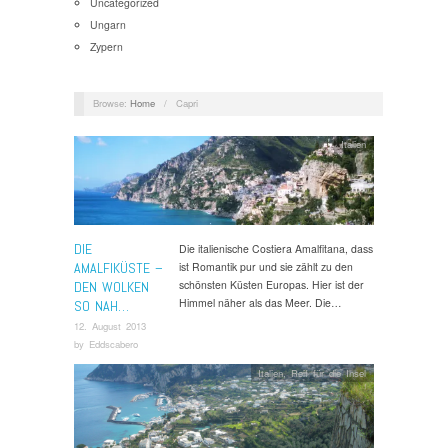
Uncategorized
Ungarn
Zypern
Browse:
Home
/
Capri
Italien
DIE
Die italienische Costiera Amalfitana, dass
AMALFIKÜSTE –
ist Romantik pur und sie zählt zu den
schönsten Küsten Europas. Hier ist der
DEN WOLKEN
Himmel näher als das Meer. Die…
SO NAH…
12. August 2013
by
Eddscabero
Italien
,
Reif für die Insel