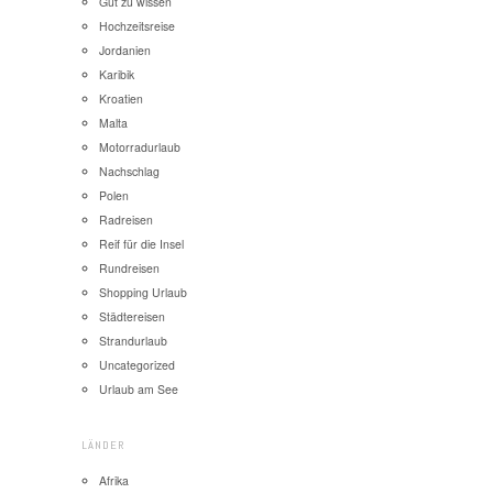
Gut zu wissen
Hochzeitsreise
Jordanien
Karibik
Kroatien
Malta
Motorradurlaub
Nachschlag
Polen
Radreisen
Reif für die Insel
Rundreisen
Shopping Urlaub
Städtereisen
Strandurlaub
Uncategorized
Urlaub am See
LÄNDER
Afrika