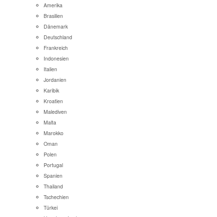
Amerika
Brasilien
Dänemark
Deutschland
Frankreich
Indonesien
Italien
Jordanien
Karibik
Kroatien
Malediven
Malta
Marokko
Oman
Polen
Portugal
Spanien
Thailand
Tschechien
Türkei