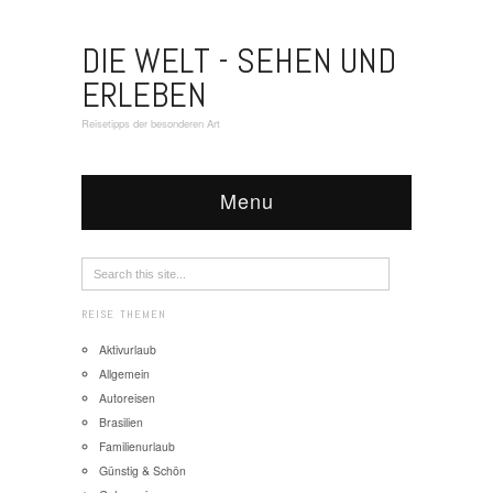
DIE WELT - SEHEN UND
ERLEBEN
Reisetipps der besonderen Art
Menu
REISE THEMEN
Aktivurlaub
Allgemein
Autoreisen
Brasilien
Familienurlaub
Günstig & Schön