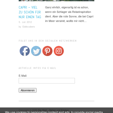
CAPRI – VIEL
Ganz ehrlich, eigenartig ist es schon,
ZU SCHÖN FÜR
wenn ein Schlager als Reiseinspiration
dient. Aber die rote Sonne, die bei Capri
NUR EINEN TAG
im Meer versinkt, wollte mir nicht…
5. Juli 2012
by
Eddscabero
FOLGT UNS IN DEN SOZIALEN NETZWERKEN
AKTUELLE INFOS VIA E-MAIL
E-Mail:
Copyright © 2026
Die Welt - Sehen und Erleben
We use cookies to personalise content and ads, to provide social media