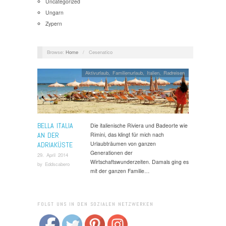
Uncategorized
Ungarn
Zypern
Browse:
Home
/
Cesenatico
Aktivurlaub
,
Familienurlaub
,
Italien
,
Radreisen
BELLA ITALIA
Die italienische Riviera und Badeorte wie
AN DER
Rimini, das klingt für mich nach
Urlaubträumen von ganzen
ADRIAKÜSTE
Generationen der
29. April 2014
Wirtschaftswunderzeiten. Damals ging es
by
Eddscabero
mit der ganzen Familie…
FOLGT UNS IN DEN SOZIALEN NETZWERKEN