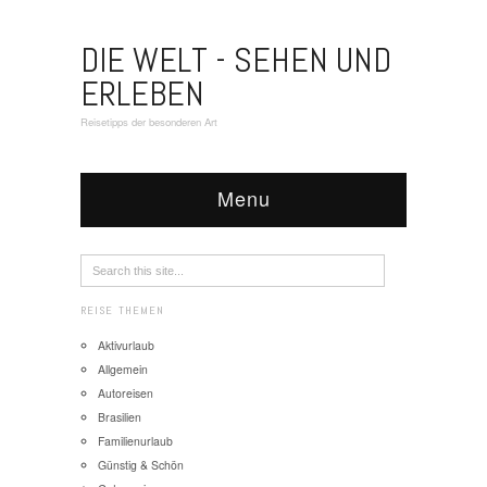
DIE WELT - SEHEN UND
ERLEBEN
Reisetipps der besonderen Art
Menu
REISE THEMEN
Aktivurlaub
Allgemein
Autoreisen
Brasilien
Familienurlaub
Günstig & Schön