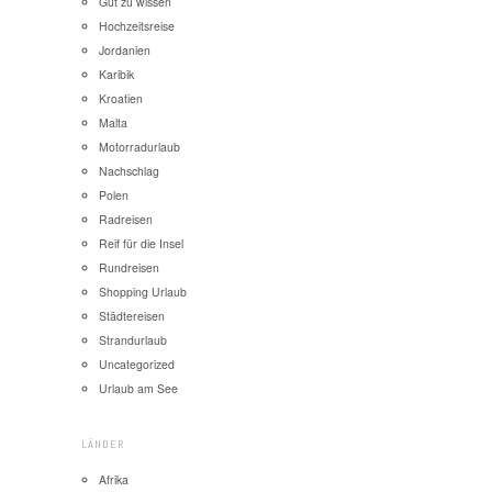
Gut zu wissen
Hochzeitsreise
Jordanien
Karibik
Kroatien
Malta
Motorradurlaub
Nachschlag
Polen
Radreisen
Reif für die Insel
Rundreisen
Shopping Urlaub
Städtereisen
Strandurlaub
Uncategorized
Urlaub am See
LÄNDER
Afrika