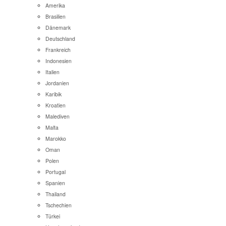
Amerika
Brasilien
Dänemark
Deutschland
Frankreich
Indonesien
Italien
Jordanien
Karibik
Kroatien
Malediven
Malta
Marokko
Oman
Polen
Portugal
Spanien
Thailand
Tschechien
Türkei