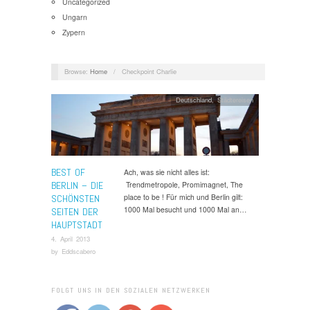
Uncategorized
Ungarn
Zypern
Browse:
Home
/
Checkpoint Charlie
Deutschland
,
Städtereisen
BEST OF
Ach, was sie nicht alles ist:
BERLIN – DIE
Trendmetropole, Promimagnet, The
place to be ! Für mich und Berlin gilt:
SCHÖNSTEN
1000 Mal besucht und 1000 Mal an…
SEITEN DER
HAUPTSTADT
4. April 2013
by
Eddscabero
FOLGT UNS IN DEN SOZIALEN NETZWERKEN