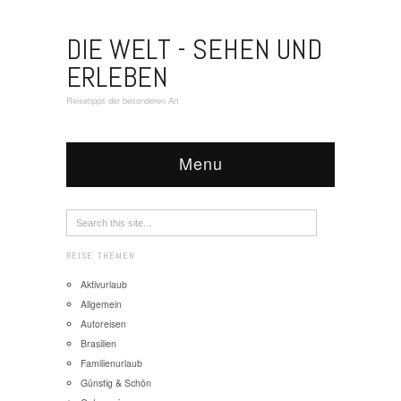
DIE WELT - SEHEN UND
ERLEBEN
Reisetipps der besonderen Art
Menu
REISE THEMEN
Aktivurlaub
Allgemein
Autoreisen
Brasilien
Familienurlaub
Günstig & Schön