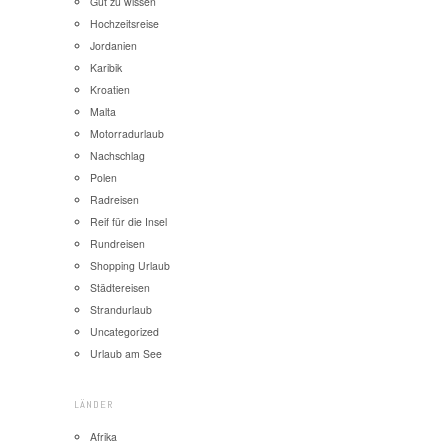
Gut zu wissen
Hochzeitsreise
Jordanien
Karibik
Kroatien
Malta
Motorradurlaub
Nachschlag
Polen
Radreisen
Reif für die Insel
Rundreisen
Shopping Urlaub
Städtereisen
Strandurlaub
Uncategorized
Urlaub am See
LÄNDER
Afrika