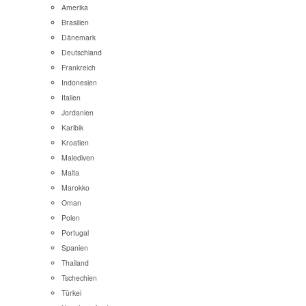
Amerika
Brasilien
Dänemark
Deutschland
Frankreich
Indonesien
Italien
Jordanien
Karibik
Kroatien
Malediven
Malta
Marokko
Oman
Polen
Portugal
Spanien
Thailand
Tschechien
Türkei