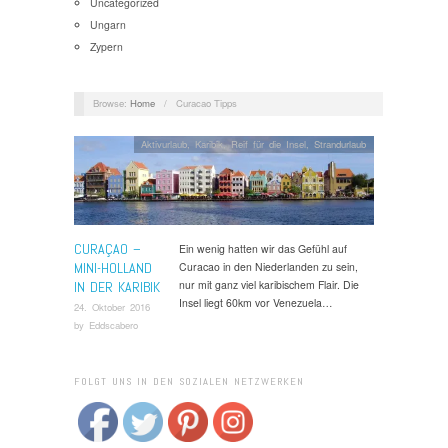
Uncategorized
Ungarn
Zypern
Browse:
Home
/
Curacao Tipps
Aktivurlaub
,
Karibik
,
Reif für die Insel
,
Strandurlaub
CURAÇAO –
Ein wenig hatten wir das Gefühl auf
MINI-HOLLAND
Curacao in den Niederlanden zu sein,
nur mit ganz viel karibischem Flair. Die
IN DER KARIBIK
Insel liegt 60km vor Venezuela…
24. Oktober 2016
by
Eddscabero
FOLGT UNS IN DEN SOZIALEN NETZWERKEN