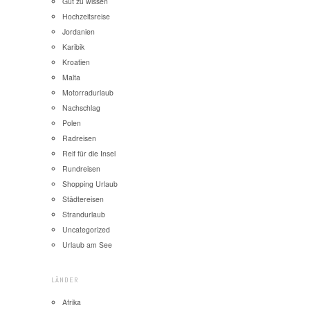
Gut zu wissen
Hochzeitsreise
Jordanien
Karibik
Kroatien
Malta
Motorradurlaub
Nachschlag
Polen
Radreisen
Reif für die Insel
Rundreisen
Shopping Urlaub
Städtereisen
Strandurlaub
Uncategorized
Urlaub am See
LÄNDER
Afrika