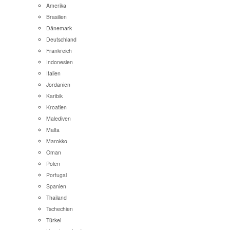
Amerika
Brasilien
Dänemark
Deutschland
Frankreich
Indonesien
Italien
Jordanien
Karibik
Kroatien
Malediven
Malta
Marokko
Oman
Polen
Portugal
Spanien
Thailand
Tschechien
Türkei