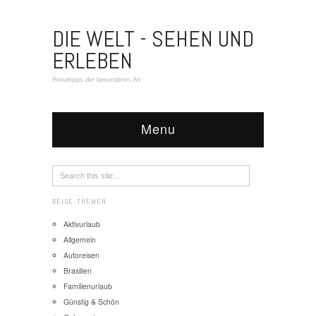
DIE WELT - SEHEN UND
ERLEBEN
Reisetipps der besonderen Art
Menu
REISE THEMEN
Aktivurlaub
Allgemein
Autoreisen
Brasilien
Familienurlaub
Günstig & Schön