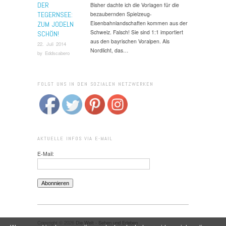
DER
Bisher dachte ich die Vorlagen für die
TEGERNSEE:
bezaubernden Spielzeug-
Eisenbahnlandschaften kommen aus der
ZUM JODELN
Schweiz. Falsch! Sie sind 1:1 importiert
SCHÖN!
aus den bayrischen Voralpen. Als
22. Juli 2014
Nordlicht, das…
by
Eddscabero
FOLGT UNS IN DEN SOZIALEN NETZWERKEN
AKTUELLE INFOS VIA E-MAIL
E-Mail:
Copyright © 2026
Die Welt - Sehen und Erleben