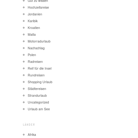
Gut zu wissen
Hochzeitsreise
Jordanien
Karibik
Kroatien
Malta
Motorradurlaub
Nachschlag
Polen
Radreisen
Reif für die Insel
Rundreisen
Shopping Urlaub
Städtereisen
Strandurlaub
Uncategorized
Urlaub am See
LÄNDER
Afrika