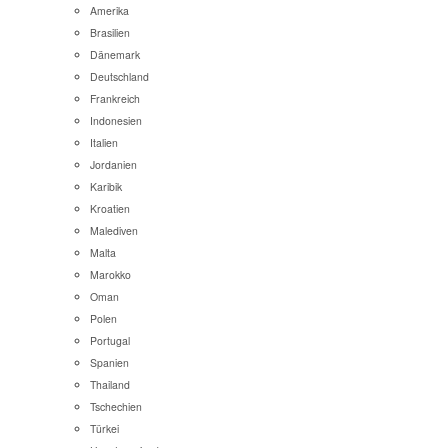
Amerika
Brasilien
Dänemark
Deutschland
Frankreich
Indonesien
Italien
Jordanien
Karibik
Kroatien
Malediven
Malta
Marokko
Oman
Polen
Portugal
Spanien
Thailand
Tschechien
Türkei