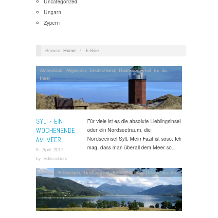
Uncategorized
Ungarn
Zypern
Browse:
Home
/
E-Bike
Aktivurlaub
,
Allgemein
,
Deutschland
,
Radreisen
,
Reif für die
Insel
SYLT- EIN
Für viele ist es die absolute Lieblingsinsel
WOCHENENDE
oder ein Nordseetraum, die
Nordseeinsel Sylt. Mein Fazit ist soso. Ich
AM MEER
mag, dass man überall dem Meer so…
8. April 2017
by
Eddscabero
Aktivurlaub
,
Deutschland
,
Familienurlaub
,
Urlaub am See