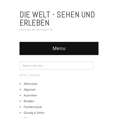
DIE WELT - SEHEN UND
ERLEBEN
Reisetipps der besonderen Art
Menu
REISE THEMEN
Aktivurlaub
Allgemein
Autoreisen
Brasilien
Familienurlaub
Günstig & Schön