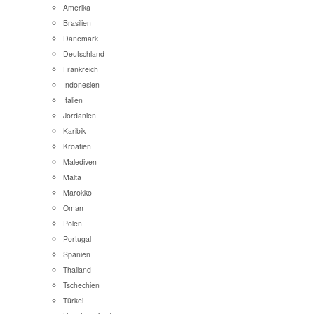
Amerika
Brasilien
Dänemark
Deutschland
Frankreich
Indonesien
Italien
Jordanien
Karibik
Kroatien
Malediven
Malta
Marokko
Oman
Polen
Portugal
Spanien
Thailand
Tschechien
Türkei