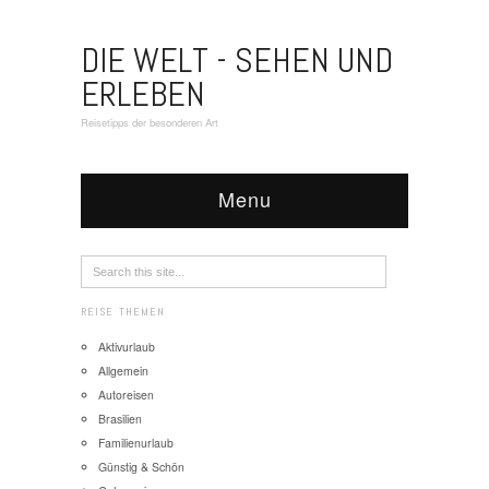
DIE WELT - SEHEN UND
ERLEBEN
Reisetipps der besonderen Art
Menu
REISE THEMEN
Aktivurlaub
Allgemein
Autoreisen
Brasilien
Familienurlaub
Günstig & Schön