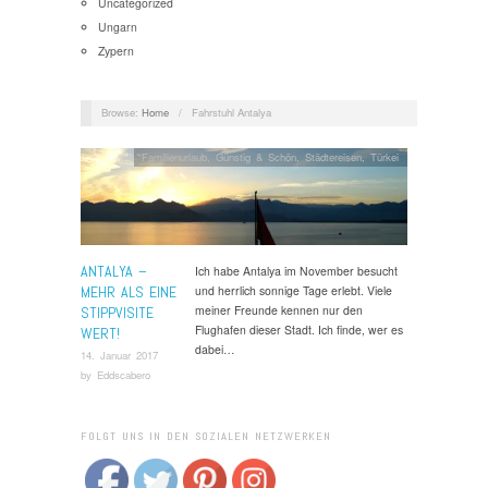
Uncategorized
Ungarn
Zypern
Browse:
Home
/
Fahrstuhl Antalya
Familienurlaub
,
Günstig & Schön
,
Städtereisen
,
Türkei
ANTALYA –
Ich habe Antalya im November besucht
MEHR ALS EINE
und herrlich sonnige Tage erlebt. Viele
meiner Freunde kennen nur den
STIPPVISITE
Flughafen dieser Stadt. Ich finde, wer es
WERT!
dabei…
14. Januar 2017
by
Eddscabero
FOLGT UNS IN DEN SOZIALEN NETZWERKEN