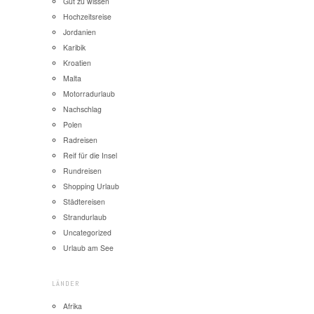
Gut zu wissen
Hochzeitsreise
Jordanien
Karibik
Kroatien
Malta
Motorradurlaub
Nachschlag
Polen
Radreisen
Reif für die Insel
Rundreisen
Shopping Urlaub
Städtereisen
Strandurlaub
Uncategorized
Urlaub am See
LÄNDER
Afrika