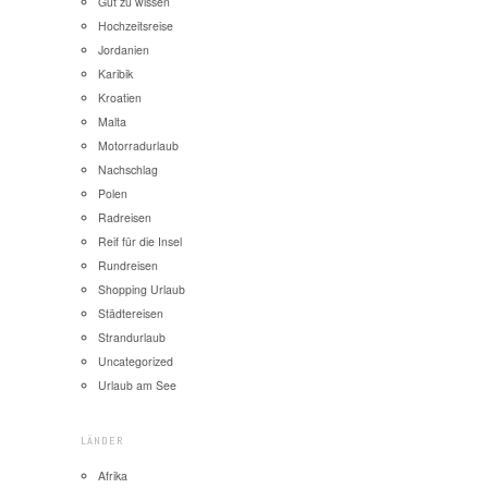
Gut zu wissen
Hochzeitsreise
Jordanien
Karibik
Kroatien
Malta
Motorradurlaub
Nachschlag
Polen
Radreisen
Reif für die Insel
Rundreisen
Shopping Urlaub
Städtereisen
Strandurlaub
Uncategorized
Urlaub am See
LÄNDER
Afrika