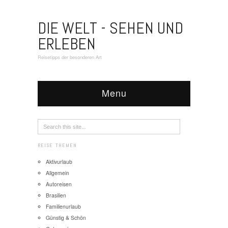
DIE WELT - SEHEN UND
ERLEBEN
Reisetipps der besonderen Art
Menu
REISE THEMEN
Aktivurlaub
Allgemein
Autoreisen
Brasilien
Familienurlaub
Günstig & Schön