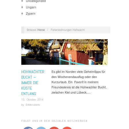
Uncategorized
Ungarn
Zypern
Browse:
Home
/
Ferienwohnungen Hohwacht
Deutschland
,
Familienurlaub
,
Strandurlaub
HOHWACHTER
Es gibt im Norden viele Geheimtipps für
BUCHT –
den Wochenendausflug oder den
Kurzurlaub. Ein Favorit in meinem
IMMER DIE
Freundeskreis ist die Hohwachter Bucht,
KÜSTE
zwischen Kiel und Lübeck….
ENTLANG
13. Oktober 2014
by
Eddscabero
FOLGT UNS IN DEN SOZIALEN NETZWERKEN