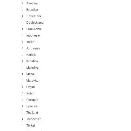
Amerika
Brasilien
Dänemark
Deutschland
Frankreich
Indonesien
Italien
Jordanien
Karibik
Kroatien
Malediven
Malta
Marokko
Oman
Polen
Portugal
Spanien
Thailand
Tschechien
Türkei