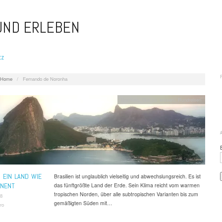
 UND ERLEBEN
tz
Home
/
Fernando de Noronha
Brasilien
,
Gut zu wissen
,
Rundreisen
N EIN LAND WIE
Brasilien ist unglaublich vielseitig und abwechslungsreich. Es ist
INENT
das fünftgrößte Land der Erde. Sein Klima reicht vom warmen
tropischen Norden, über alle subtropischen Varianten bis zum
18
gemäßigten Süden mit…
ro