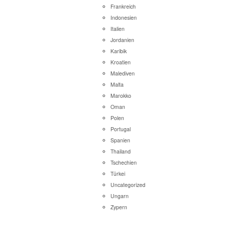
Frankreich
Indonesien
Italien
Jordanien
Karibik
Kroatien
Malediven
Malta
Marokko
Oman
Polen
Portugal
Spanien
Thailand
Tschechien
Türkei
Uncategorized
Ungarn
Zypern