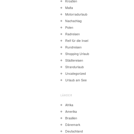
Kroatien
Malta
Motorradurlaub
Nachschlag
Polen
Radreisen
Reif für die Insel
Rundreisen
Shopping Urlaub
Städtereisen
Strandurlaub
Uncategorized
Urlaub am See
LÄNDER
Afrika
Amerika
Brasilien
Dänemark
Deutschland