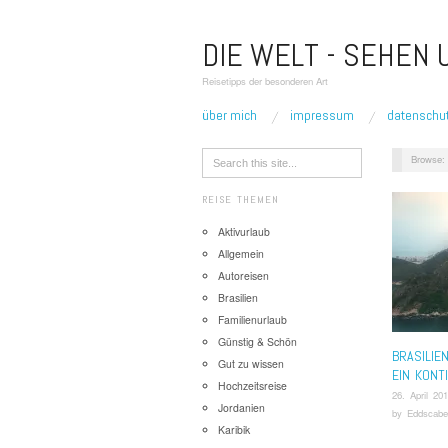
DIE WELT - SEHEN
Reisetipps der besonderen Art
über mich
impressum
datenschu
Browse:
REISE THEMEN
Aktivurlaub
Allgemein
Autoreisen
Brasilien
Familienurlaub
Günstig & Schön
BRASILIE
Gut zu wissen
EIN KONT
Hochzeitsreise
26. April 20
Jordanien
by
Eddscabe
Karibik