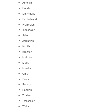
Amerika
Brasilien
Dänemark
Deutschland
Frankreich
Indonesien
Italien
Jordanien
Karibik
Kroatien
Malediven
Malta
Marokko
Oman
Polen
Portugal
Spanien
Thailand
Tschechien
Türkei