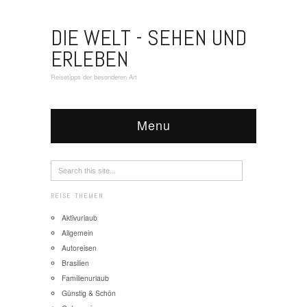
DIE WELT - SEHEN UND
ERLEBEN
Reisetipps der besonderen Art
Menu
REISE THEMEN
Aktivurlaub
Allgemein
Autoreisen
Brasilien
Familienurlaub
Günstig & Schön