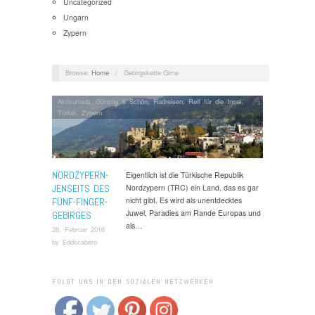
Uncategorized
Ungarn
Zypern
Browse:
Home
/
Gebirgskette Girne
Aktivurlaub
,
Günstig & Schön
,
Radreisen
,
Reif für die Insel
,
Türkei
,
Zypern
NORDZYPERN-
Eigentlich ist die Türkische Republik
JENSEITS DES
Nordzypern (TRC) ein Land, das es gar
nicht gibt. Es wird als unentdecktes
FÜNF-FINGER-
Juwel, Paradies am Rande Europas und
GEBIRGES
als…
26. Februar 2016
by
Eddscabero
FOLGT UNS IN DEN SOZIALEN NETZWERKEN