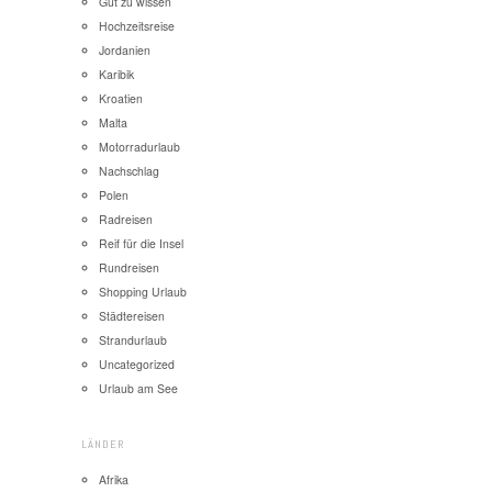
Gut zu wissen
Hochzeitsreise
Jordanien
Karibik
Kroatien
Malta
Motorradurlaub
Nachschlag
Polen
Radreisen
Reif für die Insel
Rundreisen
Shopping Urlaub
Städtereisen
Strandurlaub
Uncategorized
Urlaub am See
LÄNDER
Afrika