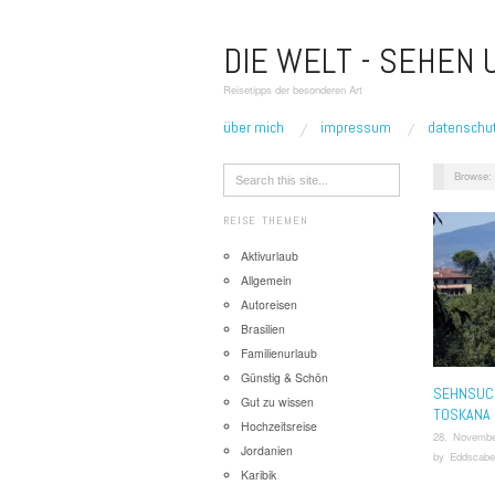
DIE WELT - SEHEN
Reisetipps der besonderen Art
über mich
impressum
datenschu
Browse:
REISE THEMEN
Aktivurlaub
Allgemein
Autoreisen
Brasilien
Familienurlaub
Günstig & Schön
SEHNSUC
Gut zu wissen
TOSKANA
Hochzeitsreise
28. Novembe
Jordanien
by
Eddscabe
Karibik