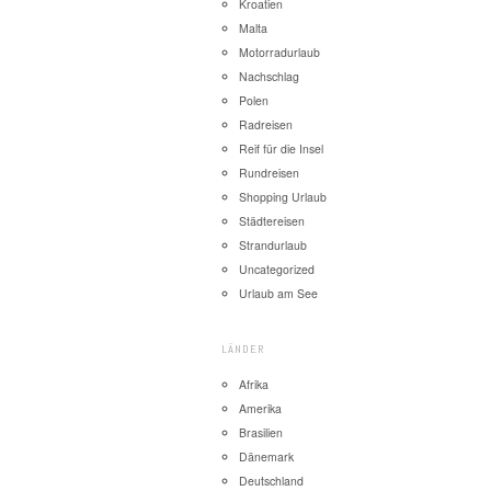
Kroatien
Malta
Motorradurlaub
Nachschlag
Polen
Radreisen
Reif für die Insel
Rundreisen
Shopping Urlaub
Städtereisen
Strandurlaub
Uncategorized
Urlaub am See
LÄNDER
Afrika
Amerika
Brasilien
Dänemark
Deutschland