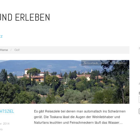
 UND ERLEBEN
tz
Home
/
Golf
Aktivurlaub
,
Italien
,
Städtereisen
HTSZIEL
Es gibt Reiseziele bei denen man automatisch ins Schwärmen
gerät. Die Toskana lässt die Augen der Weinliebhaber und
Naturfans leuchten und Feinschmeckern läuft das Wasser…
r 2014
ro