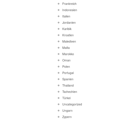
Frankreich
Indonesien
Italien
Jordanien
Karibik
Kroatien
Malediven
Malta
Marokko
Oman
Polen
Portugal
Spanien
Thailand
Tschechien
Türkei
Uncategorized
Ungarn
Zypern