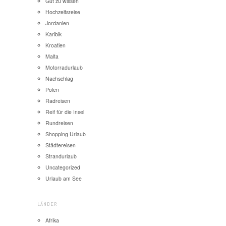
Gut zu wissen
Hochzeitsreise
Jordanien
Karibik
Kroatien
Malta
Motorradurlaub
Nachschlag
Polen
Radreisen
Reif für die Insel
Rundreisen
Shopping Urlaub
Städtereisen
Strandurlaub
Uncategorized
Urlaub am See
LÄNDER
Afrika