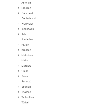
Amerika
Brasilien
Dänemark
Deutschland
Frankreich
Indonesien
Italien
Jordanien
Karibik
Kroatien
Malediven
Malta
Marokko
Oman
Polen
Portugal
Spanien
Thailand
Tschechien
Türkei