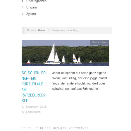
Uncategorized
Ungarn
Zypern
Browse:
Home
/
Herzogtum Lauenburg
Deutschland
SO SCHÖN SO
Jeder entspannt auf seine ganz eigene
NAH- EIN
Weise vom Alltag, der eine joggt, macht
Yoga, der andere kocht, wandert oder
KURZURLAUB
schwingt sich auf das Fahrrad. Ich…
AM
RATZEBURGER
SEE
4. September 2012
by
Eddscabero
FOLGT UNS IN DEN SOZIALEN NETZWERKEN