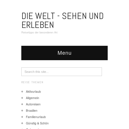
DIE WELT - SEHEN UND
ERLEBEN
Reisetipps der besonderen Art
Menu
REISE THEMEN
Aktivurlaub
Allgemein
Autoreisen
Brasilien
Familienurlaub
Günstig & Schön