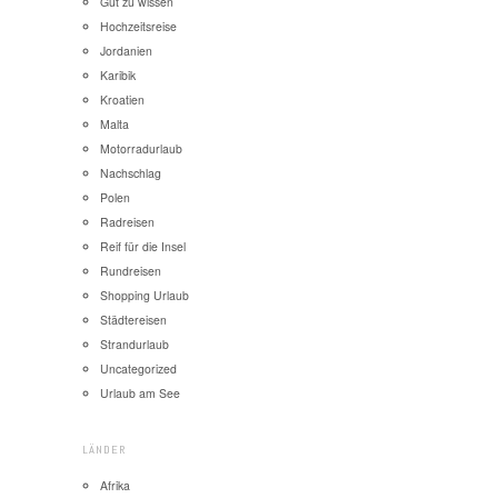
Gut zu wissen
Hochzeitsreise
Jordanien
Karibik
Kroatien
Malta
Motorradurlaub
Nachschlag
Polen
Radreisen
Reif für die Insel
Rundreisen
Shopping Urlaub
Städtereisen
Strandurlaub
Uncategorized
Urlaub am See
LÄNDER
Afrika