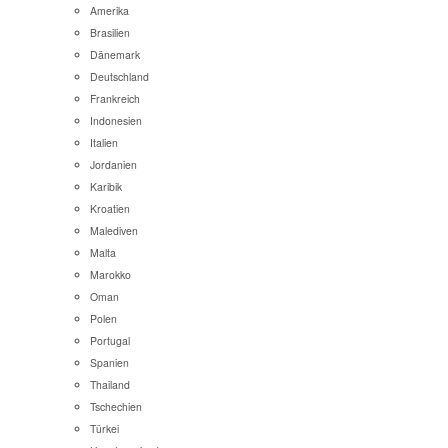
Amerika
Brasilien
Dänemark
Deutschland
Frankreich
Indonesien
Italien
Jordanien
Karibik
Kroatien
Malediven
Malta
Marokko
Oman
Polen
Portugal
Spanien
Thailand
Tschechien
Türkei