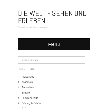
DIE WELT - SEHEN UND
ERLEBEN
Reisetipps der besonderen Art
Menu
REISE THEMEN
Aktivurlaub
Allgemein
Autoreisen
Brasilien
Familienurlaub
Günstig & Schön