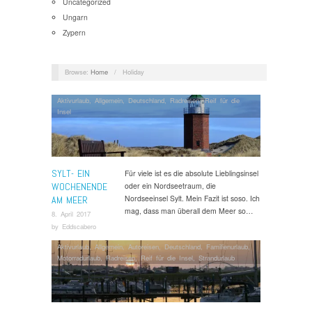
Uncategorized
Ungarn
Zypern
Browse:
Home
/
Holiday
Aktivurlaub
,
Allgemein
,
Deutschland
,
Radreisen
,
Reif für die
Insel
SYLT- EIN
Für viele ist es die absolute Lieblingsinsel
WOCHENENDE
oder ein Nordseetraum, die
Nordseeinsel Sylt. Mein Fazit ist soso. Ich
AM MEER
mag, dass man überall dem Meer so…
8. April 2017
by
Eddscabero
Aktivurlaub
,
Allgemein
,
Autoreisen
,
Deutschland
,
Familienurlaub
,
Motorradurlaub
,
Radreisen
,
Reif für die Insel
,
Strandurlaub