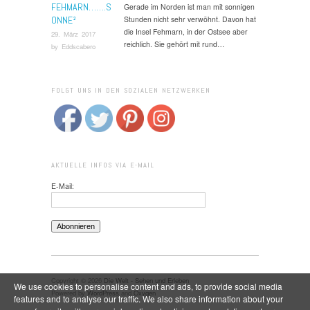
FEHMARN…….S
Gerade im Norden ist man mit sonnigen
ONNE²
Stunden nicht sehr verwöhnt. Davon hat
die Insel Fehmarn, in der Ostsee aber
29. März 2017
reichlich. Sie gehört mit rund…
by
Eddscabero
FOLGT UNS IN DEN SOZIALEN NETZWERKEN
AKTUELLE INFOS VIA E-MAIL
E-Mail:
Copyright © 2026
Die Welt - Sehen und Erleben
We use cookies to personalise content and ads, to provide social media
Powered by
WordPress
and
Oxygen
features and to analyse our traffic. We also share information about your