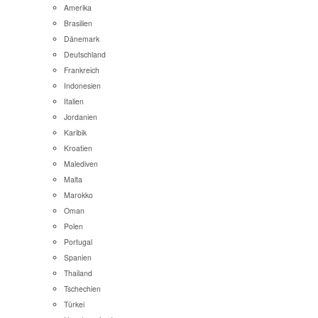
Amerika
Brasilien
Dänemark
Deutschland
Frankreich
Indonesien
Italien
Jordanien
Karibik
Kroatien
Malediven
Malta
Marokko
Oman
Polen
Portugal
Spanien
Thailand
Tschechien
Türkei