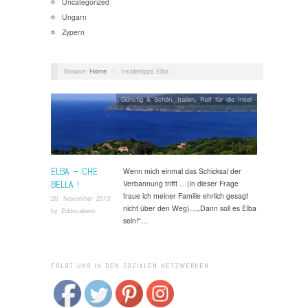
Uncategorized
Ungarn
Zypern
Browse:
Home
/
Insidertipps Elba
Günstig & Schön
,
Italien
,
Reif für die Insel
ELBA – CHE
Wenn mich einmal das Schicksal der
BELLA !
Verbannung trifft …(in dieser Frage
traue ich meiner Familie ehrlich gesagt
20. November 2013
nicht über den Weg)…„Dann soll es Elba
by
Eddscabero
sein!“…
FOLGT UNS IN DEN SOZIALEN NETZWERKEN