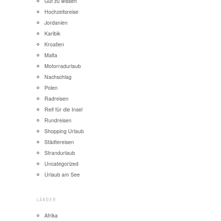
Gut zu wissen
Hochzeitsreise
Jordanien
Karibik
Kroatien
Malta
Motorradurlaub
Nachschlag
Polen
Radreisen
Reif für die Insel
Rundreisen
Shopping Urlaub
Städtereisen
Strandurlaub
Uncategorized
Urlaub am See
LÄNDER
Afrika