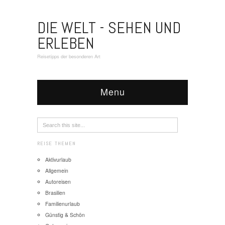
DIE WELT - SEHEN UND
ERLEBEN
Reisetipps der besonderen Art
Menu
REISE THEMEN
Aktivurlaub
Allgemein
Autoreisen
Brasilien
Familienurlaub
Günstig & Schön