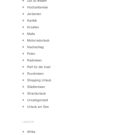
Gut zu wissen
Hochzeitsreise
Jordanien
Karibik
Kroatien
Malta
Motorradurlaub
Nachschlag
Polen
Radreisen
Reif für die Insel
Rundreisen
Shopping Urlaub
Städtereisen
Strandurlaub
Uncategorized
Urlaub am See
LÄNDER
Afrika