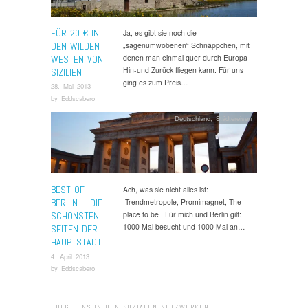
FÜR 20 € IN
Ja, es gibt sie noch die
DEN WILDEN
„sagenumwobenen“ Schnäppchen, mit
denen man einmal quer durch Europa
WESTEN VON
Hin-und Zurück fliegen kann. Für uns
SIZILIEN
ging es zum Preis…
28. Mai 2013
by
Eddscabero
Deutschland
,
Städtereisen
BEST OF
Ach, was sie nicht alles ist:
BERLIN – DIE
Trendmetropole, Promimagnet, The
place to be ! Für mich und Berlin gilt:
SCHÖNSTEN
1000 Mal besucht und 1000 Mal an…
SEITEN DER
HAUPTSTADT
4. April 2013
by
Eddscabero
FOLGT UNS IN DEN SOZIALEN NETZWERKEN