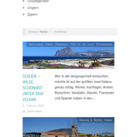
Uncategorized
Ungarn
Zypern
Browse:
Home
/
Insidertips
Aktivurlaub
,
Italien
,
Radreisen
,
Reif für die Insel
,
Strandurlaub
SIZILIEN –
Wer in die Vergangenheit eintauchen
WILDE
möchte ist auf der größten Insel Italiens
genau richtig. Römer, Karthager, Araber,
SCHÖNHEIT
Byzantiner, Vandalen, Staufer, Franzosen
UNTER DEM
und Spanier haben in den…
VULKAN
4. Februar 2015
by
Eddscabero
Günstig & Schön
,
Italien