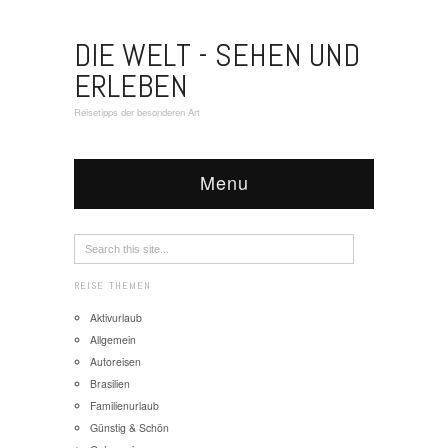
DIE WELT - SEHEN UND
ERLEBEN
Reisetipps der besonderen Art
Menu
REISE THEMEN
Aktivurlaub
Allgemein
Autoreisen
Brasilien
Familienurlaub
Günstig & Schön