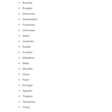
Amerika
Brasilien
Dänemark
Deutschland
Frankreich
Indonesien
Italien
Jordanien
Karibik
Kroatien
Malediven
Malta
Marokko
Oman
Polen
Portugal
Spanien
Thailand
Tschechien
Türkei