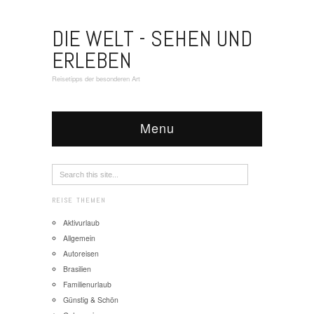
DIE WELT - SEHEN UND
ERLEBEN
Reisetipps der besonderen Art
Menu
REISE THEMEN
Aktivurlaub
Allgemein
Autoreisen
Brasilien
Familienurlaub
Günstig & Schön