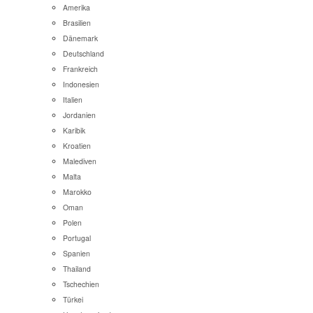
Amerika
Brasilien
Dänemark
Deutschland
Frankreich
Indonesien
Italien
Jordanien
Karibik
Kroatien
Malediven
Malta
Marokko
Oman
Polen
Portugal
Spanien
Thailand
Tschechien
Türkei