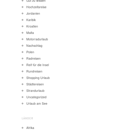
Gut zu wissen
Hochzeitsreise
Jordanien
Karibik
Kroatien
Malta
Motorradurlaub
Nachschlag
Polen
Radreisen
Reif für die Insel
Rundreisen
Shopping Urlaub
Städtereisen
Strandurlaub
Uncategorized
Urlaub am See
LÄNDER
Afrika