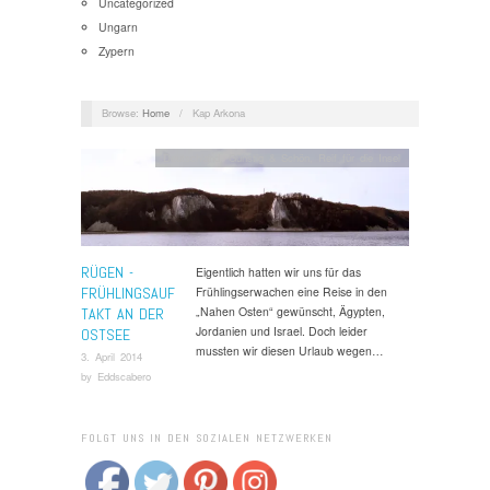
Uncategorized
Ungarn
Zypern
Browse:
Home
/
Kap Arkona
Deutschland
,
Günstig & Schön
,
Reif für die Insel
RÜGEN -
Eigentlich hatten wir uns für das
FRÜHLINGSAUF
Frühlingserwachen eine Reise in den
„Nahen Osten“ gewünscht, Ägypten,
TAKT AN DER
Jordanien und Israel. Doch leider
OSTSEE
mussten wir diesen Urlaub wegen…
3. April 2014
by
Eddscabero
FOLGT UNS IN DEN SOZIALEN NETZWERKEN