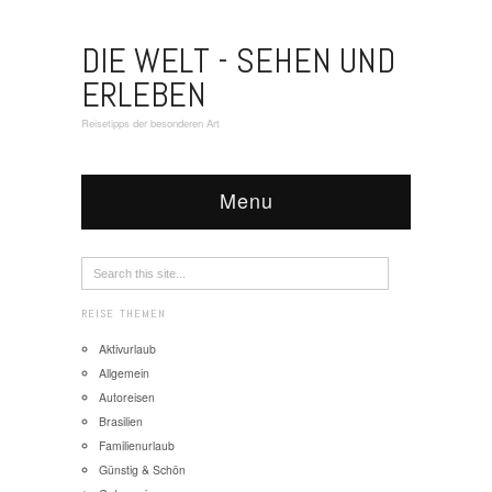
DIE WELT - SEHEN UND
ERLEBEN
Reisetipps der besonderen Art
Menu
REISE THEMEN
Aktivurlaub
Allgemein
Autoreisen
Brasilien
Familienurlaub
Günstig & Schön