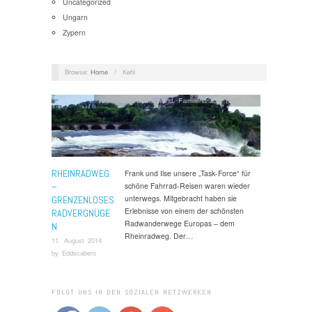
Uncategorized
Ungarn
Zypern
Browse:
Home
/
Kehl
Aktivurlaub
,
Deutschland
,
Familienurlaub
,
Radreisen
RHEINRADWEG
Frank und Ilse unsere „Task-Force“ für
–
schöne Fahrrad-Reisen waren wieder
unterwegs. Mitgebracht haben sie
GRENZENLOSES
Erlebnisse von einem der schönsten
RADVERGNÜGE
Radwanderwege Europas – dem
N
Rheinradweg. Der…
11. August 2014
by
Eddscabero
FOLGT UNS IN DEN SOZIALEN NETZWERKEN