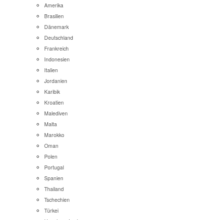
Amerika
Brasilien
Dänemark
Deutschland
Frankreich
Indonesien
Italien
Jordanien
Karibik
Kroatien
Malediven
Malta
Marokko
Oman
Polen
Portugal
Spanien
Thailand
Tschechien
Türkei