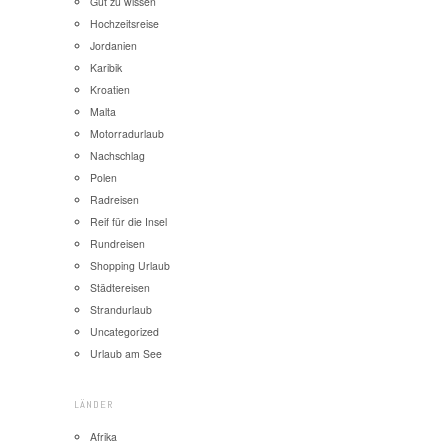
Gut zu wissen
Hochzeitsreise
Jordanien
Karibik
Kroatien
Malta
Motorradurlaub
Nachschlag
Polen
Radreisen
Reif für die Insel
Rundreisen
Shopping Urlaub
Städtereisen
Strandurlaub
Uncategorized
Urlaub am See
LÄNDER
Afrika