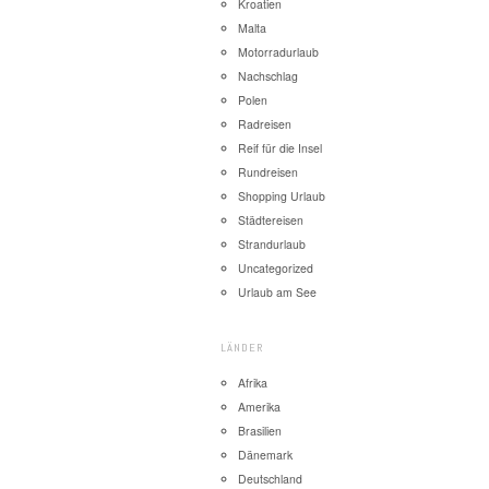
Kroatien
Malta
Motorradurlaub
Nachschlag
Polen
Radreisen
Reif für die Insel
Rundreisen
Shopping Urlaub
Städtereisen
Strandurlaub
Uncategorized
Urlaub am See
LÄNDER
Afrika
Amerika
Brasilien
Dänemark
Deutschland