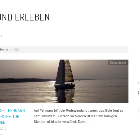
 UND ERLEBEN
tz
Home
/
Kiel
Deutschland
NSEL FEHMARN
Auf Fehmarn trifft die Redewendung „wenn das Gute liegt so
NNIGE TOR
nah“ wirklich zu. Gerade im Norden ist man mit sonnigen
Stunden nicht sehr verwöhnt. Davon…
SEE
 2012
ro