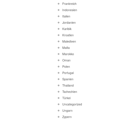
Frankreich
Indonesien
Italien
Jordanien
Karibik
Kroatien
Malediven
Malta
Marokko
Oman
Polen
Portugal
Spanien
Thailand
Tschechien
Türkei
Uncategorized
Ungarn
Zypern