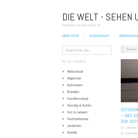
DIE WELT - SEHEN
Reisetipps der besonderen Art
über mich
impressum
datenschu
Browse:
REISE THEMEN
Aktivurlaub
Allgemein
Autoreisen
Brasilien
Familienurlaub
Günstig & Schön
OSTSEEI
Gut zu wissen
– DAS SO
Hochzeitsreise
ZUR OST
Jordanien
27. Oktober
Karibik
by
Eddscabe