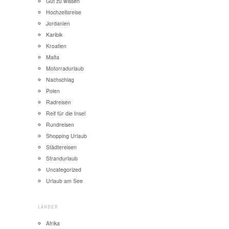
Gut zu wissen
Hochzeitsreise
Jordanien
Karibik
Kroatien
Malta
Motorradurlaub
Nachschlag
Polen
Radreisen
Reif für die Insel
Rundreisen
Shopping Urlaub
Städtereisen
Strandurlaub
Uncategorized
Urlaub am See
LÄNDER
Afrika