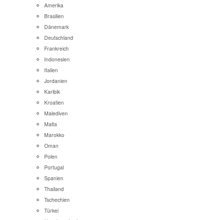
Amerika
Brasilien
Dänemark
Deutschland
Frankreich
Indonesien
Italien
Jordanien
Karibik
Kroatien
Malediven
Malta
Marokko
Oman
Polen
Portugal
Spanien
Thailand
Tschechien
Türkei