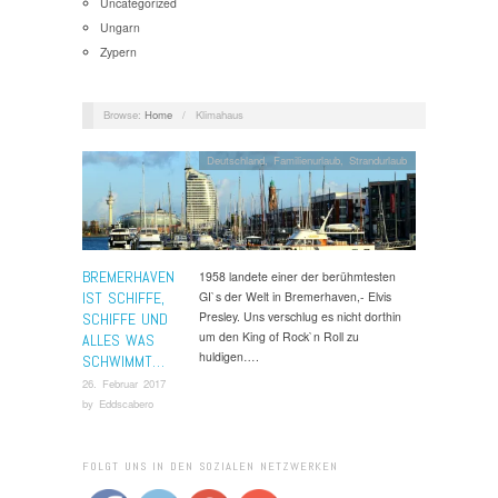
Uncategorized
Ungarn
Zypern
Browse:
Home
/
Klimahaus
Deutschland
,
Familienurlaub
,
Strandurlaub
BREMERHAVEN
1958 landete einer der berühmtesten
IST SCHIFFE,
GI`s der Welt in Bremerhaven,- Elvis
Presley. Uns verschlug es nicht dorthin
SCHIFFE UND
um den King of Rock`n Roll zu
ALLES WAS
huldigen….
SCHWIMMT…
26. Februar 2017
by
Eddscabero
FOLGT UNS IN DEN SOZIALEN NETZWERKEN