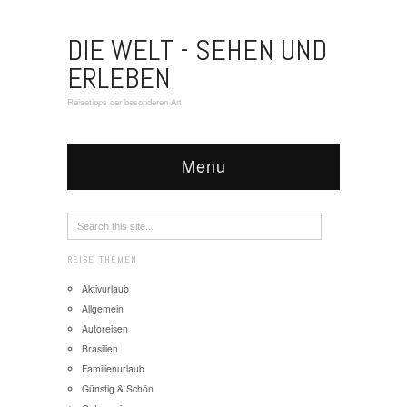
DIE WELT - SEHEN UND
ERLEBEN
Reisetipps der besonderen Art
Menu
REISE THEMEN
Aktivurlaub
Allgemein
Autoreisen
Brasilien
Familienurlaub
Günstig & Schön