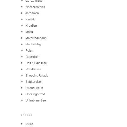
Gut zu wissen
Hochzeitsreise
Jordanien
Karibik
Kroatien
Malta
Motorradurlaub
Nachschlag
Polen
Radreisen
Reif für die Insel
Rundreisen
Shopping Urlaub
Städtereisen
Strandurlaub
Uncategorized
Urlaub am See
LÄNDER
Afrika