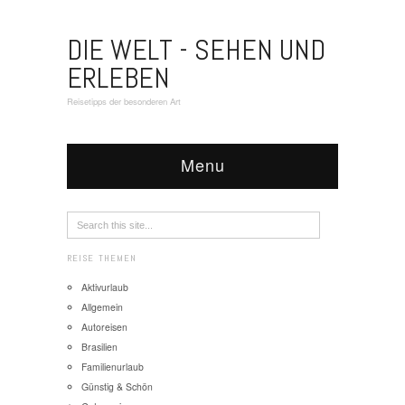
DIE WELT - SEHEN UND
ERLEBEN
Reisetipps der besonderen Art
Menu
REISE THEMEN
Aktivurlaub
Allgemein
Autoreisen
Brasilien
Familienurlaub
Günstig & Schön