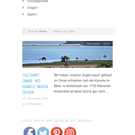
Uncategorized
Ungarn
Zypern
Browse:
Home
/
Königin von Saba
Aktivurlaub
,
Oman
SULTANAT
Wir haben unseren Augen kaum getraut:
OMAN- WO
Im Oman erfrischen sich die Kamele im
Meer. In Anbetracht von 1700 Kilometer
KAMELE BADEN
Küstenlinie ist diese Szene gar nicht…
GEHEN
14. Dezember 2015
by
Eddscabero
FOLGT UNS IN DEN SOZIALEN NETZWERKEN