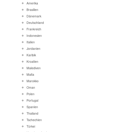
Amerika
Brasilien
Dänemark
Deutschland
Frankreich
Indonesien
Italien
Jordanien
Karibik
Kroatien
Malediven
Malta
Marokko
Oman
Polen
Portugal
Spanien
Thailand
Tschechien
Türkei