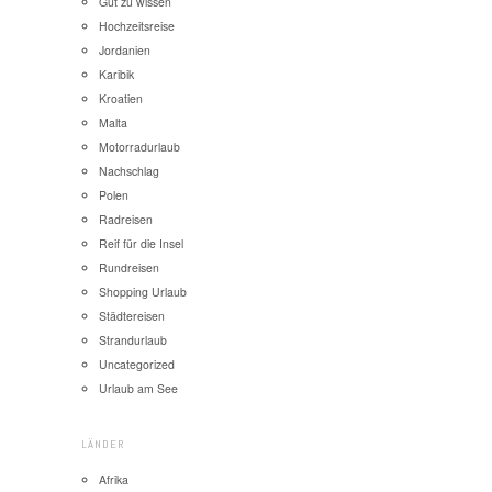
Gut zu wissen
Hochzeitsreise
Jordanien
Karibik
Kroatien
Malta
Motorradurlaub
Nachschlag
Polen
Radreisen
Reif für die Insel
Rundreisen
Shopping Urlaub
Städtereisen
Strandurlaub
Uncategorized
Urlaub am See
LÄNDER
Afrika