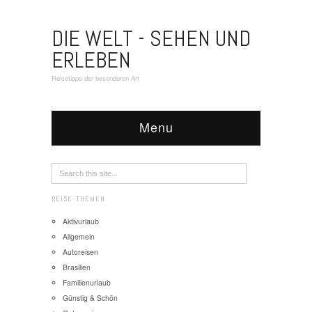
DIE WELT - SEHEN UND
ERLEBEN
Reisetipps der besonderen Art
Menu
REISE THEMEN
Aktivurlaub
Allgemein
Autoreisen
Brasilien
Familienurlaub
Günstig & Schön