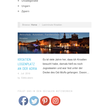
Uncategorized
Ungarn
Zypern
Browse:
Home
/
Lastminute Kroatien
Aktivurlaub
,
Autoreisen
,
Familienurlaub
,
Günstig & Schön
,
Kroatien
KROATIEN:
Es ist viele Jahre her, dass ich Kroatien
LOGENPLATZ
besucht habe, damals hieß es noch
Jugoslawien und war fest unter der
AN DER ADRIA
Decke des Ost-Muffs gefangen. Davon…
4. Juli 2016
by
Eddscabero
FOLGT UNS IN DEN SOZIALEN NETZWERKEN