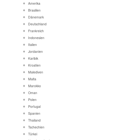
Amerika
Brasilien
Dänemark
Deutschland
Frankreich
Indonesien
Italien
Jordanien
Karibik
Kroatien
Malediven
Malta
Marokko
Oman
Polen
Portugal
Spanien
Thailand
Tschechien
Türkei