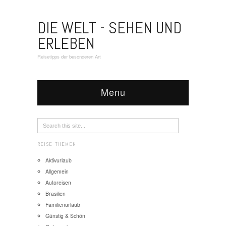
DIE WELT - SEHEN UND
ERLEBEN
Reisetipps der besonderen Art
Menu
REISE THEMEN
Aktivurlaub
Allgemein
Autoreisen
Brasilien
Familienurlaub
Günstig & Schön