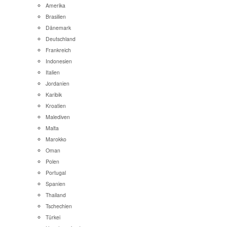
Amerika
Brasilien
Dänemark
Deutschland
Frankreich
Indonesien
Italien
Jordanien
Karibik
Kroatien
Malediven
Malta
Marokko
Oman
Polen
Portugal
Spanien
Thailand
Tschechien
Türkei