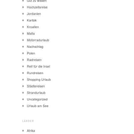
Gut zu wissen
Hochzeitsreise
Jordanien
Karibik
Kroatien
Malta
Motorradurlaub
Nachschlag
Polen
Radreisen
Reif für die Insel
Rundreisen
Shopping Urlaub
Städtereisen
Strandurlaub
Uncategorized
Urlaub am See
LÄNDER
Afrika