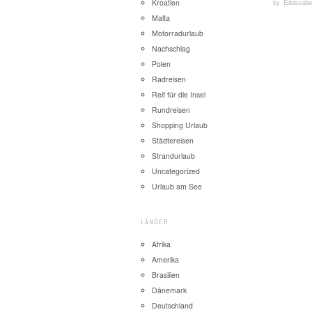
by
Eddscabe
Kroatien
Malta
Motorradurlaub
Nachschlag
Polen
Radreisen
Reif für die Insel
Rundreisen
Shopping Urlaub
Städtereisen
Strandurlaub
Uncategorized
Urlaub am See
LÄNDER
Afrika
Amerika
Brasilien
Dänemark
Deutschland