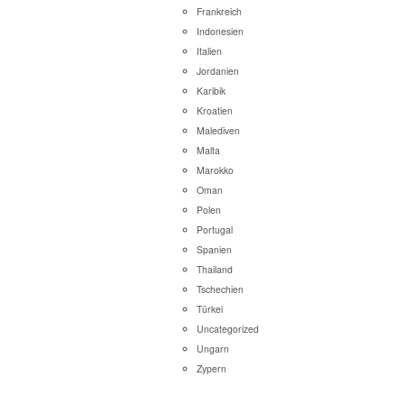
Frankreich
Indonesien
Italien
Jordanien
Karibik
Kroatien
Malediven
Malta
Marokko
Oman
Polen
Portugal
Spanien
Thailand
Tschechien
Türkei
Uncategorized
Ungarn
Zypern