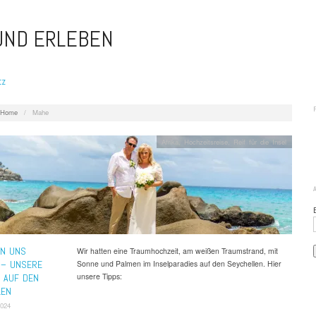
 UND ERLEBEN
tz
Home
/
Mahe
Afrika
,
Hochzeitsreise
,
Reif für die Insel
EN UNS
Wir hatten eine Traumhochzeit, am weißen Traumstrand, mit
 – UNSERE
Sonne und Palmen im Inselparadies auf den Seychellen. Hier
unsere Tipps:
 AUF DEN
LEN
2024