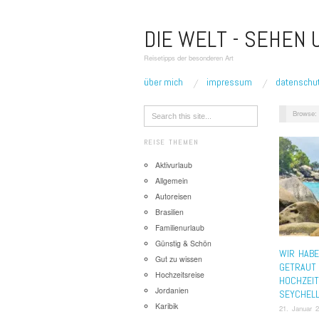
DIE WELT - SEHEN
Reisetipps der besonderen Art
über mich
impressum
datenschu
Browse:
REISE THEMEN
Aktivurlaub
Allgemein
Autoreisen
Brasilien
Familienurlaub
Günstig & Schön
WIR HAB
Gut zu wissen
GETRAUT
Hochzeitsreise
HOCHZEIT
Jordanien
SEYCHEL
Karibik
21. Januar 