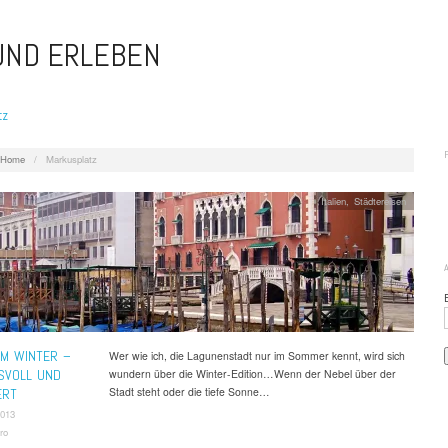
 UND ERLEBEN
tz
Home
/
Markusplatz
Italien
,
Städtereisen
IM WINTER –
Wer wie ich, die Lagunenstadt nur im Sommer kennt, wird sich
SVOLL UND
wundern über die Winter-Edition…Wenn der Nebel über der
Stadt steht oder die tiefe Sonne…
ERT
2013
ro