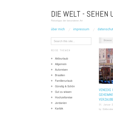
DIE WELT - SEHEN
Reisetipps der besonderen Art
über mich
impressum
datenschu
Browse:
REISE THEMEN
Aktivurlaub
Allgemein
Autoreisen
Brasilien
Familienurlaub
Günstig & Schön
VENEDIG 
Gut zu wissen
GEHEIMNI
Hochzeitsreise
VERZAUB
Jordanien
31. Januar 
Karibik
by
Eddscabe