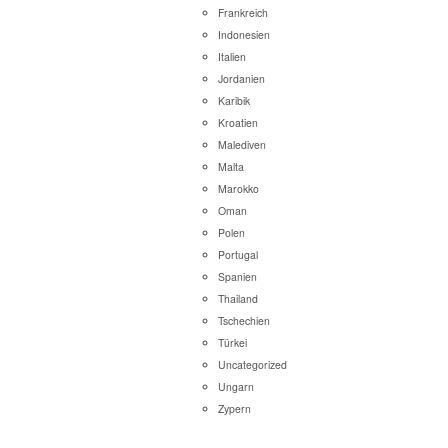
Frankreich
Indonesien
Italien
Jordanien
Karibik
Kroatien
Malediven
Malta
Marokko
Oman
Polen
Portugal
Spanien
Thailand
Tschechien
Türkei
Uncategorized
Ungarn
Zypern