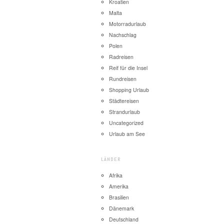
Kroatien
Malta
Motorradurlaub
Nachschlag
Polen
Radreisen
Reif für die Insel
Rundreisen
Shopping Urlaub
Städtereisen
Strandurlaub
Uncategorized
Urlaub am See
LÄNDER
Afrika
Amerika
Brasilien
Dänemark
Deutschland