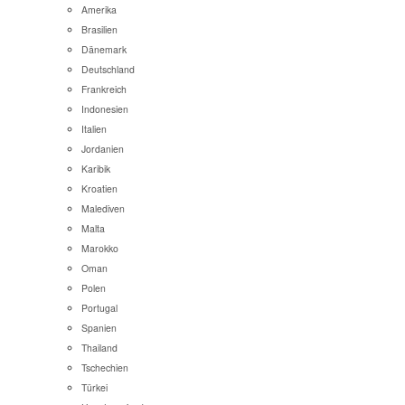
Amerika
Brasilien
Dänemark
Deutschland
Frankreich
Indonesien
Italien
Jordanien
Karibik
Kroatien
Malediven
Malta
Marokko
Oman
Polen
Portugal
Spanien
Thailand
Tschechien
Türkei