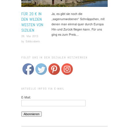
FÜR 20 € IN
Ja, es gibt sie noch die
DEN WILDEN
„sagenumwobenen“ Schnäppchen, mit
denen man einmal quer durch Europa
WESTEN VON
Hin-und Zurück fliegen kann. Für uns
SIZILIEN
ging es zum Preis…
28. Mai 2013
by
Eddscabero
FOLGT UNS IN DEN SOZIALEN NETZWERKEN
AKTUELLE INFOS VIA E-MAIL
E-Mail: