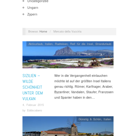
Uncategorized
Ungarn
Zypern
Browse:
Home
/
Mercato della Vucciria
Aktivurlaub
,
Italien
,
Radreisen
,
Reif für die Insel
,
Strandurlaub
SIZILIEN –
Wer in die Vergangenheit eintauchen
WILDE
möchte ist auf der größten Insel Italiens
genau richtig. Römer, Karthager, Araber,
SCHÖNHEIT
Byzantiner, Vandalen, Staufer, Franzosen
UNTER DEM
und Spanier haben in den…
VULKAN
4. Februar 2015
by
Eddscabero
Günstig & Schön
,
Italien