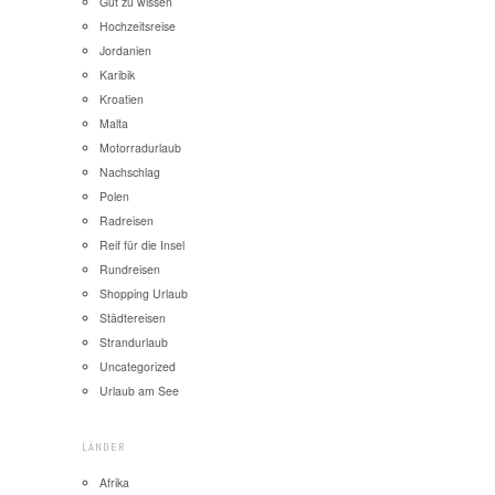
Gut zu wissen
Hochzeitsreise
Jordanien
Karibik
Kroatien
Malta
Motorradurlaub
Nachschlag
Polen
Radreisen
Reif für die Insel
Rundreisen
Shopping Urlaub
Städtereisen
Strandurlaub
Uncategorized
Urlaub am See
LÄNDER
Afrika