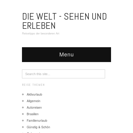
DIE WELT - SEHEN UND
ERLEBEN
Reisetipps der besonderen Art
Menu
REISE THEMEN
Aktivurlaub
Allgemein
Autoreisen
Brasilien
Familienurlaub
Günstig & Schön