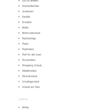
Gut zu wissen
Hochzeitsreise
Jordanien
Karibik
Kroatien
Malta
Motorradurlaub
Nachschlag
Polen
Radreisen
Reif für die Insel
Rundreisen
Shopping Urlaub
Städtereisen
Strandurlaub
Uncategorized
Urlaub am See
LÄNDER
Afrika