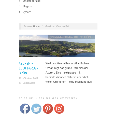
Uncategorized
Ungarn
Zypern
Browse:
Home
/
Miradouro Vista do Rei
Aktivurlaub
,
Portugal
,
Reif für die Insel
AZOREN –
Weit draußen mitten im Atlantischen
1000 FARBEN
Ozean liegt das grüne Paradies der
Azoren. Eine Inselgruppe mit
GRÜN
beeindruckender Natur in unendlich
20. Oktober 2019
vielen Grüntönen – eine Mischung aus…
by
Eddscabero
FOLGT UNS IN DEN SOZIALEN NETZWERKEN