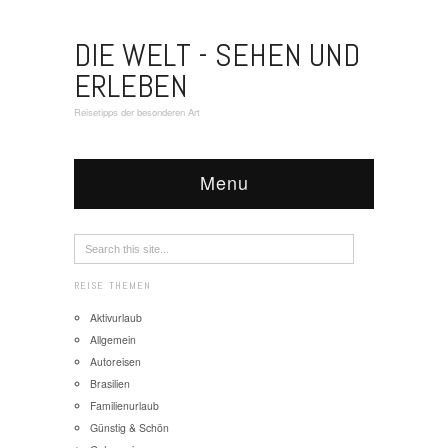
DIE WELT - SEHEN UND
ERLEBEN
Reisetipps der besonderen Art
Menu
REISE THEMEN
Aktivurlaub
Allgemein
Autoreisen
Brasilien
Familienurlaub
Günstig & Schön