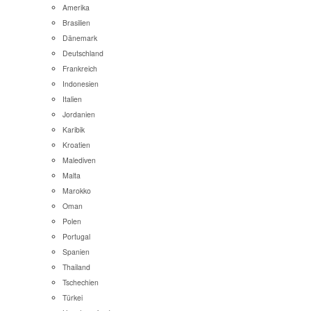
Amerika
Brasilien
Dänemark
Deutschland
Frankreich
Indonesien
Italien
Jordanien
Karibik
Kroatien
Malediven
Malta
Marokko
Oman
Polen
Portugal
Spanien
Thailand
Tschechien
Türkei