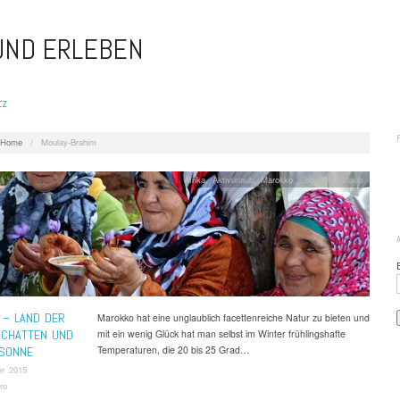
 UND ERLEBEN
tz
Home
/
Moulay-Brahim
Afrika
,
Aktivurlaub
,
Marokko
,
Shopping Urlaub
 – LAND DER
Marokko hat eine unglaublich facettenreiche Natur zu bieten und
SCHATTEN UND
mit ein wenig Glück hat man selbst im Winter frühlingshafte
Temperaturen, die 20 bis 25 Grad…
SONNE
r 2015
ro