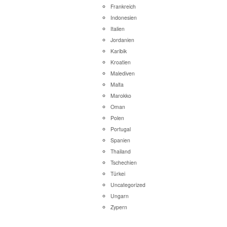
Frankreich
Indonesien
Italien
Jordanien
Karibik
Kroatien
Malediven
Malta
Marokko
Oman
Polen
Portugal
Spanien
Thailand
Tschechien
Türkei
Uncategorized
Ungarn
Zypern