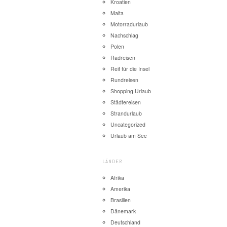
Kroatien
Malta
Motorradurlaub
Nachschlag
Polen
Radreisen
Reif für die Insel
Rundreisen
Shopping Urlaub
Städtereisen
Strandurlaub
Uncategorized
Urlaub am See
LÄNDER
Afrika
Amerika
Brasilien
Dänemark
Deutschland