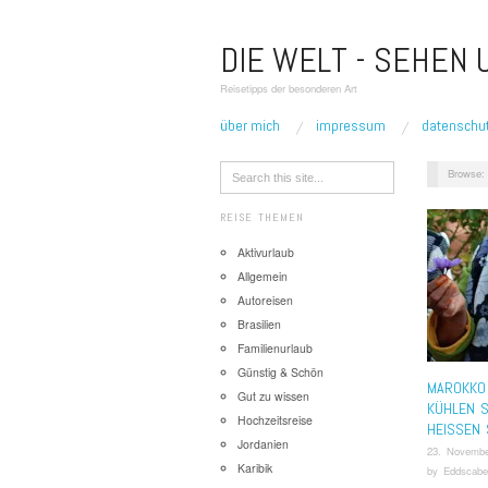
DIE WELT - SEHEN
Reisetipps der besonderen Art
über mich
impressum
datenschu
Browse:
REISE THEMEN
Aktivurlaub
Allgemein
Autoreisen
Brasilien
Familienurlaub
Günstig & Schön
MAROKKO
Gut zu wissen
KÜHLEN 
Hochzeitsreise
HEISSEN 
Jordanien
23. Novembe
Karibik
by
Eddscabe