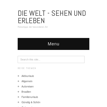
DIE WELT - SEHEN UND
ERLEBEN
Reisetipps der besonderen Art
Menu
REISE THEMEN
Aktivurlaub
Allgemein
Autoreisen
Brasilien
Familienurlaub
Günstig & Schön