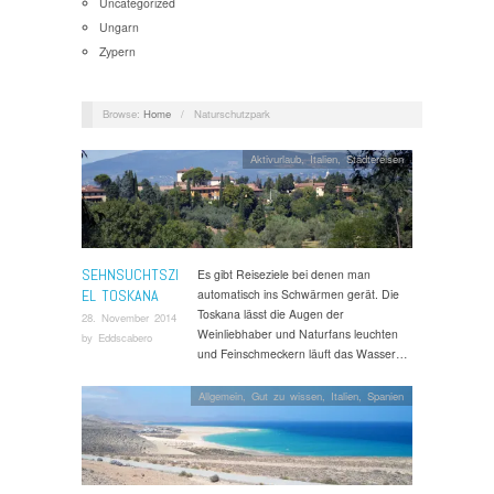
Uncategorized
Ungarn
Zypern
Browse:
Home
/
Naturschutzpark
Aktivurlaub
,
Italien
,
Städtereisen
SEHNSUCHTSZI
Es gibt Reiseziele bei denen man
EL TOSKANA
automatisch ins Schwärmen gerät. Die
Toskana lässt die Augen der
28. November 2014
Weinliebhaber und Naturfans leuchten
by
Eddscabero
und Feinschmeckern läuft das Wasser…
Allgemein
,
Gut zu wissen
,
Italien
,
Spanien