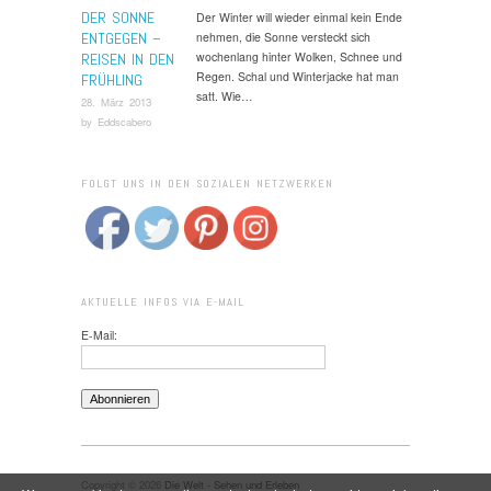
DER SONNE
Der Winter will wieder einmal kein Ende
ENTGEGEN –
nehmen, die Sonne versteckt sich
wochenlang hinter Wolken, Schnee und
REISEN IN DEN
Regen. Schal und Winterjacke hat man
FRÜHLING
satt. Wie…
28. März 2013
by
Eddscabero
FOLGT UNS IN DEN SOZIALEN NETZWERKEN
AKTUELLE INFOS VIA E-MAIL
E-Mail:
Copyright © 2026
Die Welt - Sehen und Erleben