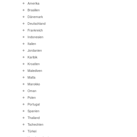
Amerika
Brasilien
Dänemark
Deutschland
Frankreich
Indonesien
Italien
Jordanien
Karibik
Kroatien
Malediven
Malta
Marokko
Oman
Polen
Portugal
Spanien
Thailand
Tschechien
Türkei