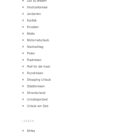
Gut zu wissen
Hochzeitsreise
Jordanien
Karibik
Kroatien
Malta
Motorradurlaub
Nachschlag
Polen
Radreisen
Reif für die Insel
Rundreisen
Shopping Urlaub
Städtereisen
Strandurlaub
Uncategorized
Urlaub am See
LÄNDER
Afrika