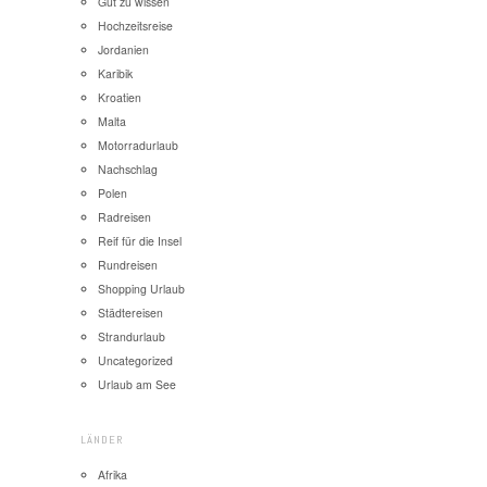
Gut zu wissen
Hochzeitsreise
Jordanien
Karibik
Kroatien
Malta
Motorradurlaub
Nachschlag
Polen
Radreisen
Reif für die Insel
Rundreisen
Shopping Urlaub
Städtereisen
Strandurlaub
Uncategorized
Urlaub am See
LÄNDER
Afrika