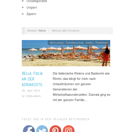
Uncategorized
Ungarn
Zypern
Browse:
Home
/
Notturni alle Conserve
Aktivurlaub
,
Familienurlaub
,
Italien
,
Radreisen
BELLA ITALIA
Die italienische Riviera und Badeorte wie
AN DER
Rimini, das klingt für mich nach
Urlaubträumen von ganzen
ADRIAKÜSTE
Generationen der
29. April 2014
Wirtschaftswunderzeiten. Damals ging es
by
Eddscabero
mit der ganzen Familie…
FOLGT UNS IN DEN SOZIALEN NETZWERKEN