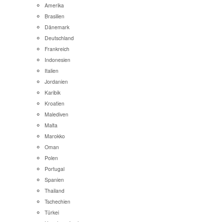
Amerika
Brasilien
Dänemark
Deutschland
Frankreich
Indonesien
Italien
Jordanien
Karibik
Kroatien
Malediven
Malta
Marokko
Oman
Polen
Portugal
Spanien
Thailand
Tschechien
Türkei