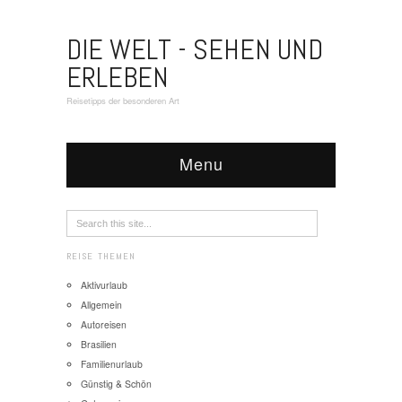
DIE WELT - SEHEN UND
ERLEBEN
Reisetipps der besonderen Art
Menu
REISE THEMEN
Aktivurlaub
Allgemein
Autoreisen
Brasilien
Familienurlaub
Günstig & Schön