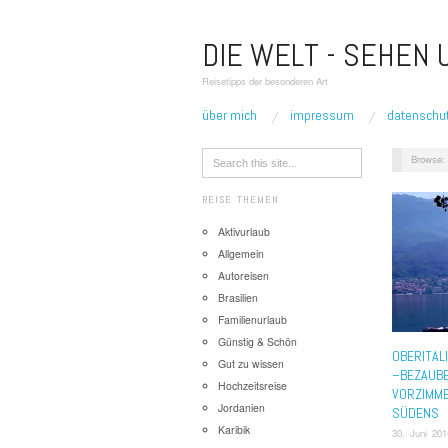
DIE WELT - SEHEN
Reisetipps der besonderen Art
über mich
impressum
datenschu
Browse:
REISE THEMEN
Aktivurlaub
Allgemein
Autoreisen
Brasilien
Familienurlaub
Günstig & Schön
OBERITAL
Gut zu wissen
–BEZAUB
Hochzeitsreise
VORZIMM
Jordanien
SÜDENS
Karibik
30. Juni 201