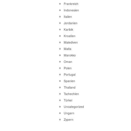
Frankreich
Indonesien
Italien
Jordanien
Karibik
Kroatien
Malediven
Malta
Marokko
Oman
Polen
Portugal
Spanien
Thailand
Tschechien
Türkei
Uncategorized
Ungarn
Zypern