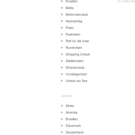
by
Eddscabe
Kroatien
Malta
Motorradurlaub
Nachschlag
Polen
Radreisen
Reif für die Insel
Rundreisen
Shopping Urlaub
Städtereisen
Strandurlaub
Uncategorized
Urlaub am See
LÄNDER
Afrika
Amerika
Brasilien
Dänemark
Deutschland