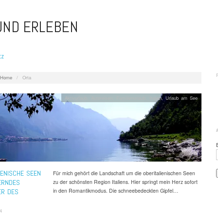
 UND ERLEBEN
tz
Home
/
Orta
Aktivurlaub
,
Autoreisen
,
Familienurlaub
,
Italien
,
Urlaub am See
IENISCHE SEEN
Für mich gehört die Landschaft um die oberitalienischen Seen
ERNDES
zu der schönsten Region Italiens. Hier springt mein Herz sofort
in den Romantikmodus. Die schneebedeckten Gipfel…
ER DES
4