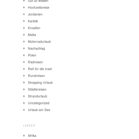
Gut zu wissen
Hochzeitsreise
Jordanien
Karibik
Kroatien
Malta
Motorradurlaub
Nachschlag
Polen
Radreisen
Reif für die Insel
Rundreisen
Shopping Urlaub
Städtereisen
Strandurlaub
Uncategorized
Urlaub am See
LÄNDER
Afrika