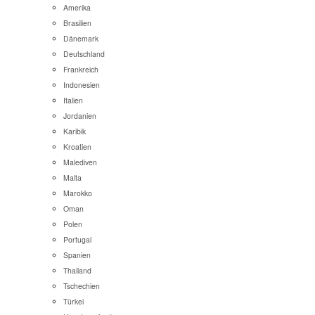
Amerika
Brasilien
Dänemark
Deutschland
Frankreich
Indonesien
Italien
Jordanien
Karibik
Kroatien
Malediven
Malta
Marokko
Oman
Polen
Portugal
Spanien
Thailand
Tschechien
Türkei