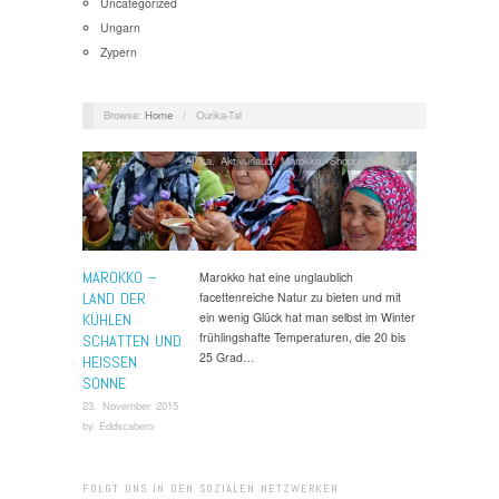
Uncategorized
Ungarn
Zypern
Browse:
Home
/
Ourika-Tal
Afrika
,
Aktivurlaub
,
Marokko
,
Shopping Urlaub
MAROKKO –
Marokko hat eine unglaublich
LAND DER
facettenreiche Natur zu bieten und mit
ein wenig Glück hat man selbst im Winter
KÜHLEN
frühlingshafte Temperaturen, die 20 bis
SCHATTEN UND
25 Grad…
HEISSEN S
ONNE
23. November 2015
by
Eddscabero
FOLGT UNS IN DEN SOZIALEN NETZWERKEN