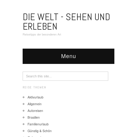
DIE WELT - SEHEN UND
ERLEBEN
Reisetipps der besonderen Art
Menu
REISE THEMEN
Aktivurlaub
Allgemein
Autoreisen
Brasilien
Familienurlaub
Günstig & Schön