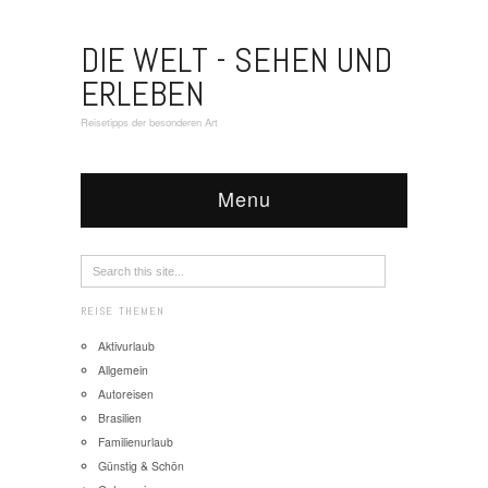
DIE WELT - SEHEN UND
ERLEBEN
Reisetipps der besonderen Art
Menu
REISE THEMEN
Aktivurlaub
Allgemein
Autoreisen
Brasilien
Familienurlaub
Günstig & Schön