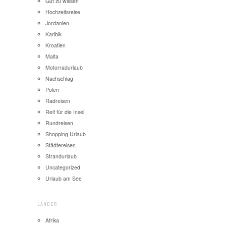
Gut zu wissen
Hochzeitsreise
Jordanien
Karibik
Kroatien
Malta
Motorradurlaub
Nachschlag
Polen
Radreisen
Reif für die Insel
Rundreisen
Shopping Urlaub
Städtereisen
Strandurlaub
Uncategorized
Urlaub am See
LÄNDER
Afrika