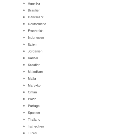
Amerika
Brasilien
Dänemark
Deutschland
Frankreich
Indonesien
Italien
Jordanien
Karibik
Kroatien
Malediven
Malta
Marokko
Oman
Polen
Portugal
Spanien
Thailand
Tschechien
Türkei