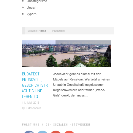
Uncategorized
Ungarn
Zypern
Browse:
Home
/
Parlament
Günstig & Schön
,
Städtereisen
,
Ungarn
BUDAPEST:
Jedes Jahr geht es einmal mit den
PRUNKVOLL,
Mädels auf Reisetour. Wer jetzt an einen
Urlaub in Gesellschaft losgelassener
GESCHICHTSTR
Kegelschwestern oder wilder „Whoo-
ÄCHTIG UND
Girls“ denkt, den muss…
LEBENDIG
11. Mai 2013
by
Eddscabero
FOLGT UNS IN DEN SOZIALEN NETZWERKEN