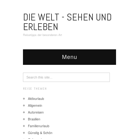
DIE WELT - SEHEN UND
ERLEBEN
Reisetipps der besonderen Art
Menu
REISE THEMEN
Aktivurlaub
Allgemein
Autoreisen
Brasilien
Familienurlaub
Günstig & Schön