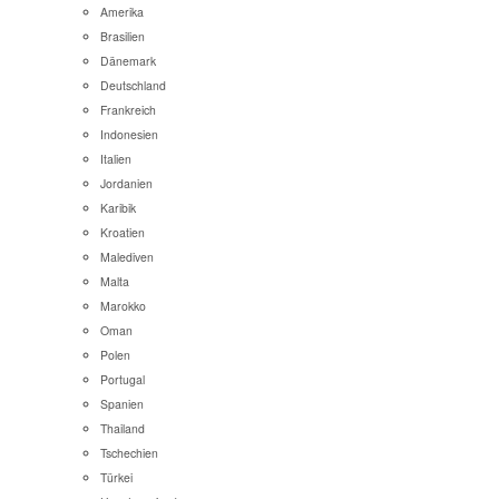
Amerika
Brasilien
Dänemark
Deutschland
Frankreich
Indonesien
Italien
Jordanien
Karibik
Kroatien
Malediven
Malta
Marokko
Oman
Polen
Portugal
Spanien
Thailand
Tschechien
Türkei