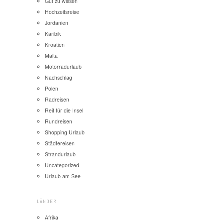
Gut zu wissen
Hochzeitsreise
Jordanien
Karibik
Kroatien
Malta
Motorradurlaub
Nachschlag
Polen
Radreisen
Reif für die Insel
Rundreisen
Shopping Urlaub
Städtereisen
Strandurlaub
Uncategorized
Urlaub am See
LÄNDER
Afrika