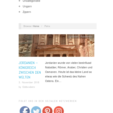
Uncategorized
Ungarn
Zypern
Browse:
Home
/
Petra
Jordanien
,
Rundreisen
JORDANIEN –
Jordanien wurde von vielen beeinflusst
KÖNIGREICH
Nabatäer, Römer, Araber, Christen und
Osmanen. Heute ist das kleine Land so
ZWISCHEN DEN
etwas wie die Schweiz des Nahen
WELTEN
Ostens. Ein…
3. November 2018
by
Eddscabero
FOLGT UNS IN DEN SOZIALEN NETZWERKEN