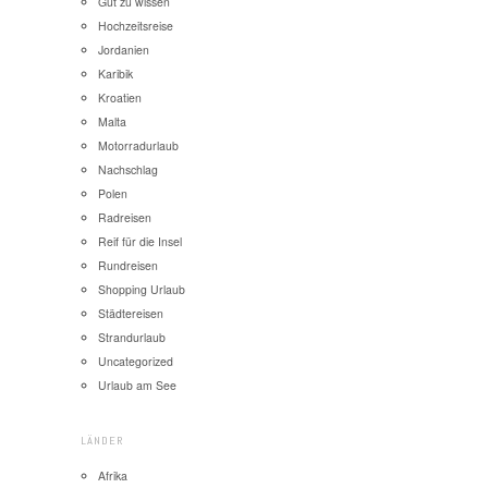
Gut zu wissen
Hochzeitsreise
Jordanien
Karibik
Kroatien
Malta
Motorradurlaub
Nachschlag
Polen
Radreisen
Reif für die Insel
Rundreisen
Shopping Urlaub
Städtereisen
Strandurlaub
Uncategorized
Urlaub am See
LÄNDER
Afrika