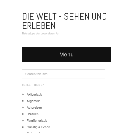
DIE WELT - SEHEN UND
ERLEBEN
Reisetipps der besonderen Art
Menu
REISE THEMEN
Aktivurlaub
Allgemein
Autoreisen
Brasilien
Familienurlaub
Günstig & Schön