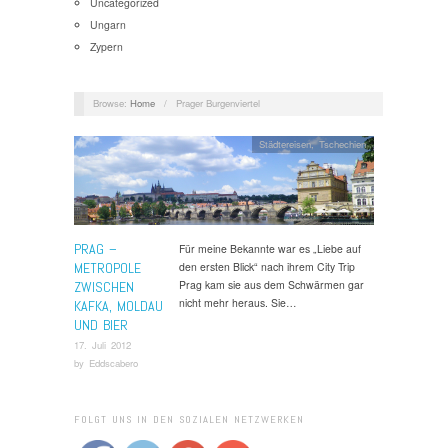
Uncategorized
Ungarn
Zypern
Browse:
Home
/
Prager Burgenviertel
Städtereisen
,
Tschechien
PRAG –
Für meine Bekannte war es „Liebe auf
METROPOLE
den ersten Blick“ nach ihrem City Trip
Prag kam sie aus dem Schwärmen gar
ZWISCHEN
nicht mehr heraus. Sie…
KAFKA, MOLDAU
UND BIER
17. Juli 2012
by
Eddscabero
FOLGT UNS IN DEN SOZIALEN NETZWERKEN