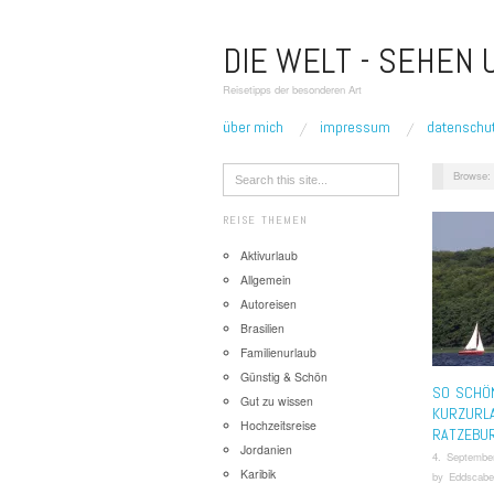
DIE WELT - SEHEN
Reisetipps der besonderen Art
über mich
impressum
datenschu
Browse:
REISE THEMEN
Aktivurlaub
Allgemein
Autoreisen
Brasilien
Familienurlaub
Günstig & Schön
SO SCHÖN
Gut zu wissen
KURZURL
Hochzeitsreise
RATZEBU
Jordanien
4. Septembe
Karibik
by
Eddscabe