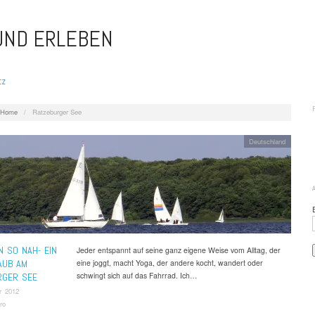
 UND ERLEBEN
tz
Home
/
Ratzeburger See
Deutschland
 SO NAH- EIN
Jeder entspannt auf seine ganz eigene Weise vom Alltag, der
AUB AM
eine joggt, macht Yoga, der andere kocht, wandert oder
schwingt sich auf das Fahrrad. Ich…
RGER SEE
r 2012
ro