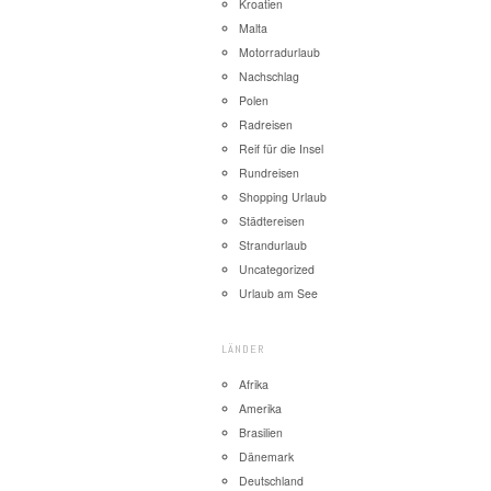
Kroatien
Malta
Motorradurlaub
Nachschlag
Polen
Radreisen
Reif für die Insel
Rundreisen
Shopping Urlaub
Städtereisen
Strandurlaub
Uncategorized
Urlaub am See
LÄNDER
Afrika
Amerika
Brasilien
Dänemark
Deutschland