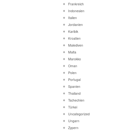
Frankreich
Indonesien
Italien
Jordanien
Karibik
Kroatien
Malediven
Malta
Marokko
Oman
Polen
Portugal
Spanien
Thailand
Tschechien
Türkei
Uncategorized
Ungarn
Zypern