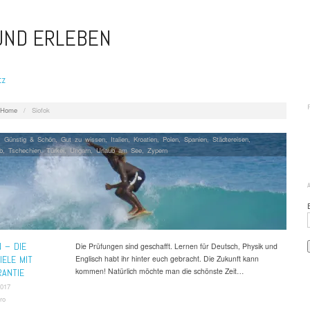
 UND ERLEBEN
tz
Home
/
Siofok
,
Günstig & Schön
,
Gut zu wissen
,
Italien
,
Kroatien
,
Polen
,
Spanien
,
Städtereisen
,
b
,
Tschechien
,
Türkei
,
Ungarn
,
Urlaub am See
,
Zypern
N – DIE
Die Prüfungen sind geschafft. Lernen für Deutsch, Physik und
IELE MIT
Englisch habt ihr hinter euch gebracht. Die Zukunft kann
kommen! Natürlich möchte man die schönste Zeit…
ANTIE
2017
ro