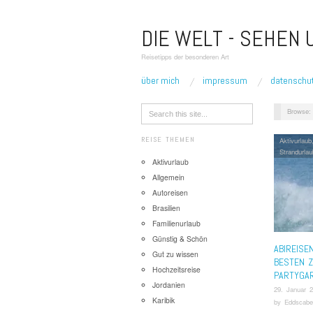
DIE WELT - SEHEN
Reisetipps der besonderen Art
über mich
impressum
datenschu
Browse:
REISE THEMEN
Aktivurlaub
Strandurlau
Aktivurlaub
Allgemein
Autoreisen
Brasilien
Familienurlaub
Günstig & Schön
ABIREISE
Gut zu wissen
BESTEN Z
Hochzeitsreise
PARTYGAR
Jordanien
29. Januar 
Karibik
by
Eddscabe