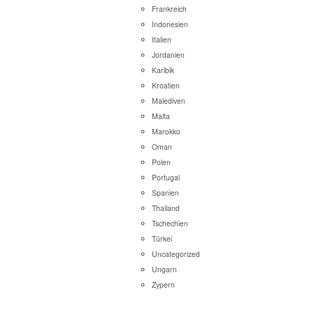
Frankreich
Indonesien
Italien
Jordanien
Karibik
Kroatien
Malediven
Malta
Marokko
Oman
Polen
Portugal
Spanien
Thailand
Tschechien
Türkei
Uncategorized
Ungarn
Zypern