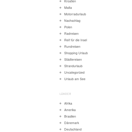
Kroatien
Malta
Motorradurlaub
Nachschlag
Polen
Radreisen
Reif für die Insel
Rundreisen
Shopping Urlaub
Städtereisen
Strandurlaub
Uncategorized
Urlaub am See
LÄNDER
Afrika
Amerika
Brasilien
Dänemark
Deutschland