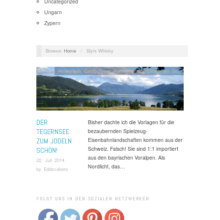
Uncategorized
Ungarn
Zypern
Browse:
Home
/
Slyrs Whisky
Aktivurlaub
,
Deutschland
,
Familienurlaub
,
Urlaub am See
DER
Bisher dachte ich die Vorlagen für die
TEGERNSEE:
bezaubernden Spielzeug-
Eisenbahnlandschaften kommen aus der
ZUM JODELN
Schweiz. Falsch! Sie sind 1:1 importiert
SCHÖN!
aus den bayrischen Voralpen. Als
22. Juli 2014
Nordlicht, das…
by
Eddscabero
FOLGT UNS IN DEN SOZIALEN NETZWERKEN