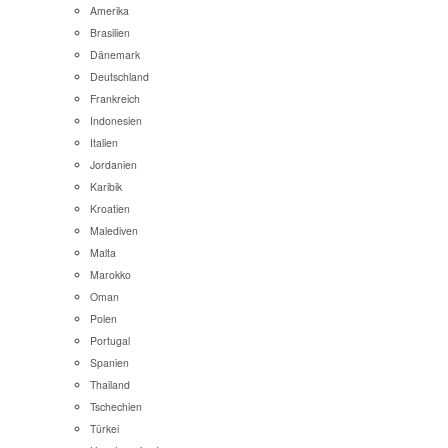
Amerika
Brasilien
Dänemark
Deutschland
Frankreich
Indonesien
Italien
Jordanien
Karibik
Kroatien
Malediven
Malta
Marokko
Oman
Polen
Portugal
Spanien
Thailand
Tschechien
Türkei