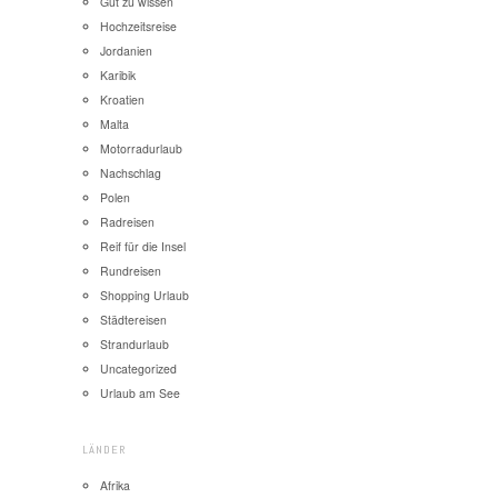
Gut zu wissen
Hochzeitsreise
Jordanien
Karibik
Kroatien
Malta
Motorradurlaub
Nachschlag
Polen
Radreisen
Reif für die Insel
Rundreisen
Shopping Urlaub
Städtereisen
Strandurlaub
Uncategorized
Urlaub am See
LÄNDER
Afrika