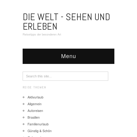
DIE WELT - SEHEN UND
ERLEBEN
Reisetipps der besonderen Art
Menu
REISE THEMEN
Aktivurlaub
Allgemein
Autoreisen
Brasilien
Familienurlaub
Günstig & Schön