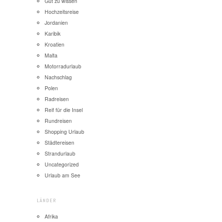
Gut zu wissen
Hochzeitsreise
Jordanien
Karibik
Kroatien
Malta
Motorradurlaub
Nachschlag
Polen
Radreisen
Reif für die Insel
Rundreisen
Shopping Urlaub
Städtereisen
Strandurlaub
Uncategorized
Urlaub am See
LÄNDER
Afrika