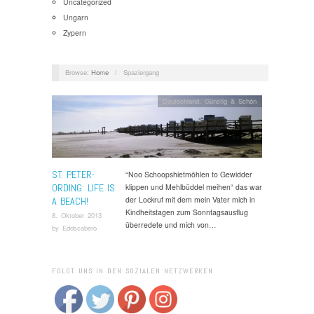
Uncategorized
Ungarn
Zypern
Browse:
Home
/
Spaziergang
Deutschland
,
Günstig & Schön
ST. PETER-
“Noo Schoopshietmöhlen to Gewidder
ORDING: LIFE IS
klippen und Mehlbüddel meihen“ das war
der Lockruf mit dem mein Vater mich in
A BEACH!
Kindheitstagen zum Sonntagsausflug
8. Oktober 2013
überredete und mich von…
by
Eddscabero
FOLGT UNS IN DEN SOZIALEN NETZWERKEN