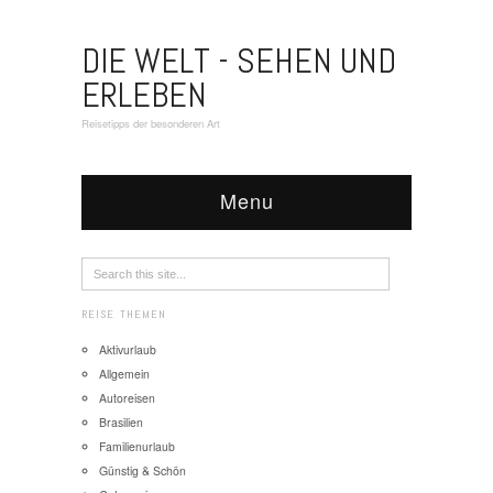
DIE WELT - SEHEN UND
ERLEBEN
Reisetipps der besonderen Art
Menu
REISE THEMEN
Aktivurlaub
Allgemein
Autoreisen
Brasilien
Familienurlaub
Günstig & Schön