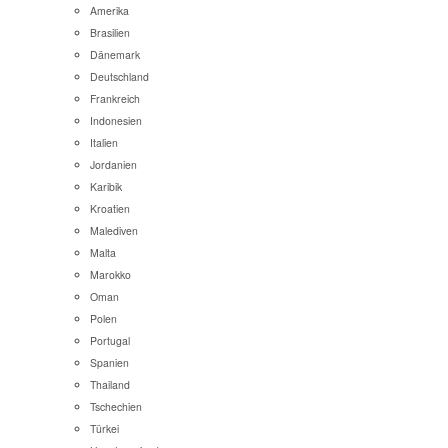
Amerika
Brasilien
Dänemark
Deutschland
Frankreich
Indonesien
Italien
Jordanien
Karibik
Kroatien
Malediven
Malta
Marokko
Oman
Polen
Portugal
Spanien
Thailand
Tschechien
Türkei