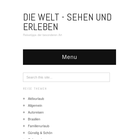
DIE WELT - SEHEN UND
ERLEBEN
Reisetipps der besonderen Art
Menu
REISE THEMEN
Aktivurlaub
Allgemein
Autoreisen
Brasilien
Familienurlaub
Günstig & Schön