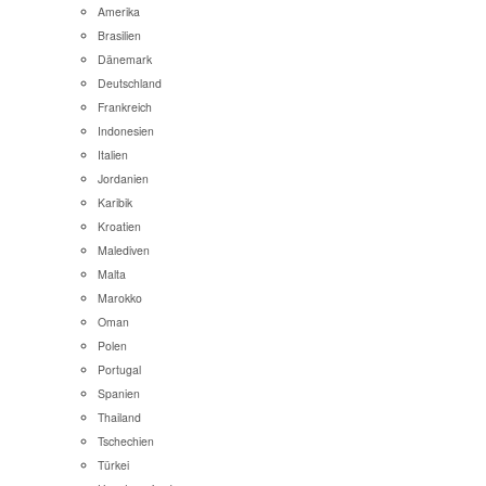
Amerika
Brasilien
Dänemark
Deutschland
Frankreich
Indonesien
Italien
Jordanien
Karibik
Kroatien
Malediven
Malta
Marokko
Oman
Polen
Portugal
Spanien
Thailand
Tschechien
Türkei