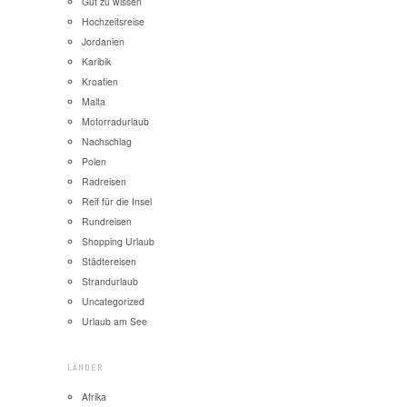
Gut zu wissen
Hochzeitsreise
Jordanien
Karibik
Kroatien
Malta
Motorradurlaub
Nachschlag
Polen
Radreisen
Reif für die Insel
Rundreisen
Shopping Urlaub
Städtereisen
Strandurlaub
Uncategorized
Urlaub am See
LÄNDER
Afrika