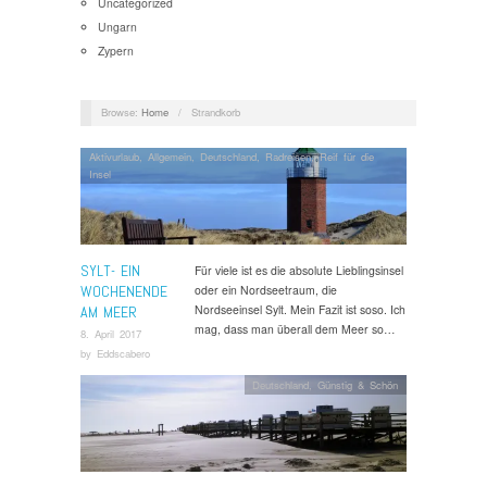
Uncategorized
Ungarn
Zypern
Browse:
Home
/
Strandkorb
Aktivurlaub
,
Allgemein
,
Deutschland
,
Radreisen
,
Reif für die
Insel
SYLT- EIN
Für viele ist es die absolute Lieblingsinsel
WOCHENENDE
oder ein Nordseetraum, die
Nordseeinsel Sylt. Mein Fazit ist soso. Ich
AM MEER
mag, dass man überall dem Meer so…
8. April 2017
by
Eddscabero
Deutschland
,
Günstig & Schön