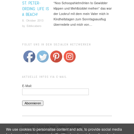
ST. PETER-
“Noo Schoopshietmöhlen to Gewidder
ORDING: LIFE IS
klippen und Mehlbüddel meihen“ das war
der Lockruf mit dem mein Vater mich in
A BEACH!
Kindheitstagen zum Sonntagsausflug
8. Oktober 2013
überredete und mich von…
by
Eddscabero
FOLGT UNS IN DEN SOZIALEN NETZWERKEN
AKTUELLE INFOS VIA E-MAIL
E-Mail:
Copyright © 2026
Die Welt - Sehen und Erleben
We use cookies to personalise content and ads, to provide social media
Powered by
WordPress
and
Oxygen