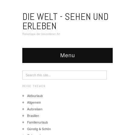
DIE WELT - SEHEN UND
ERLEBEN
Reisetipps der besonderen Art
Menu
REISE THEMEN
Aktivurlaub
Allgemein
Autoreisen
Brasilien
Familienurlaub
Günstig & Schön