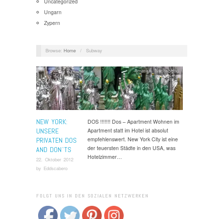
Uncategorized
Ungarn
Zypern
Browse:
Home
/
Subway
Amerika
,
Nachschlag
NEW YORK:
DOS !!!!!!! Dos – Apartment Wohnen im
UNSERE
Apartment statt im Hotel ist absolut
empfehlenswert. New York City ist eine
PRIVATEN DOS
der teuersten Städte in den USA, was
AND DON`TS
Hotelzimmer…
22. Oktober 2012
by
Eddscabero
FOLGT UNS IN DEN SOZIALEN NETZWERKEN