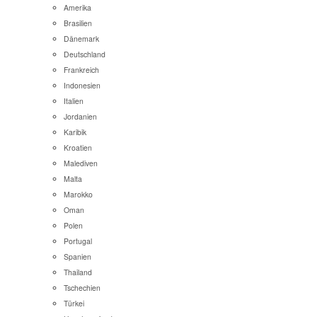
Amerika
Brasilien
Dänemark
Deutschland
Frankreich
Indonesien
Italien
Jordanien
Karibik
Kroatien
Malediven
Malta
Marokko
Oman
Polen
Portugal
Spanien
Thailand
Tschechien
Türkei