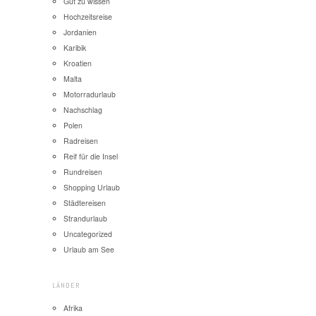
Gut zu wissen
Hochzeitsreise
Jordanien
Karibik
Kroatien
Malta
Motorradurlaub
Nachschlag
Polen
Radreisen
Reif für die Insel
Rundreisen
Shopping Urlaub
Städtereisen
Strandurlaub
Uncategorized
Urlaub am See
LÄNDER
Afrika